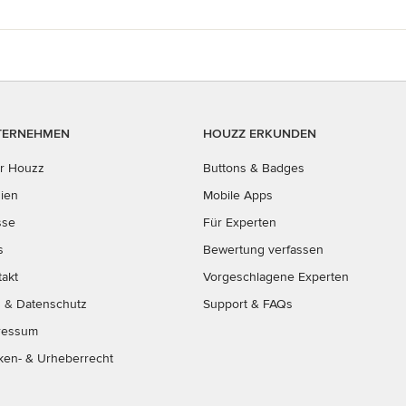
TERNEHMEN
HOUZZ ERKUNDEN
r Houzz
Buttons & Badges
ien
Mobile Apps
sse
Für Experten
s
Bewertung verfassen
takt
Vorgeschlagene Experten
B
&
Datenschutz
Support & FAQs
ressum
ken- & Urheberrecht