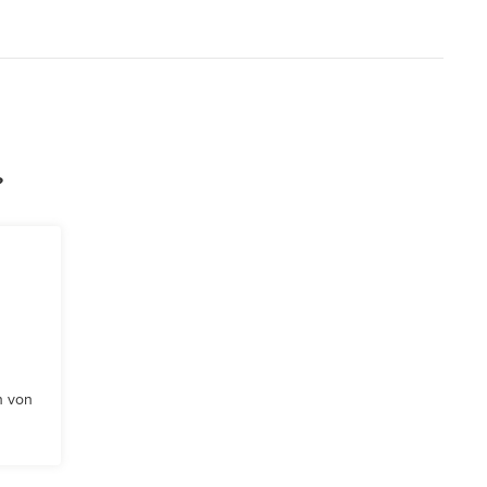
?
n von