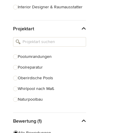
Interior Designer & Raumausstatter
Küchenplanung
Projektart
Landschaftsarchitekten
Armaturen & Sanitärbedarf
Beleuchtung
Poolumrandungen
Einbauschränke
Poolreparatur
Alle anzeigen
Oberirdische Pools
Whirlpool nach Maß
Naturpoolbau
Poolsanierung
Bewertung (1)
Alle anzeigen
Alle Bewertungen