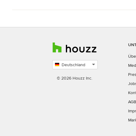
UN
Übe
Deutschland
Med
Land
Pre
auswählen
© 2026 Houzz Inc.
Job
Kon
AG
Imp
Mar