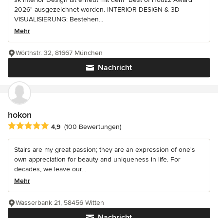
2026" ausgezeichnet worden. INTERIOR DESIGN & 3D
VISUALISIERUNG: Bestehen...
Mehr
Wörthstr. 32, 81667 München
Nachricht
hokon
Durchschnittliche Bewertung: 4.9 von 5 Sternen
4,9
(100 Bewertungen)
Stairs are my great passion; they are an expression of one's
own appreciation for beauty and uniqueness in life. For
decades, we leave our...
Mehr
Wasserbank 21, 58456 Witten
Nachricht