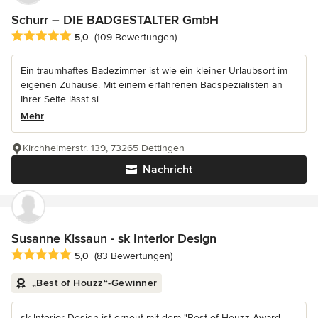
Schurr – DIE BADGESTALTER GmbH
Durchschnittliche Bewertung: 5 von 5 Sternen
5,0
(109 Bewertungen)
Ein traumhaftes Badezimmer ist wie ein kleiner Urlaubsort im
eigenen Zuhause. Mit einem erfahrenen Badspezialisten an
Ihrer Seite lässt si...
Mehr
Kirchheimerstr. 139, 73265 Dettingen
Nachricht
Susanne Kissaun - sk Interior Design
Durchschnittliche Bewertung: 5 von 5 Sternen
5,0
(83 Bewertungen)
„Best of Houzz“-Gewinner
sk Interior Design ist erneut mit dem "Best of Houzz Award