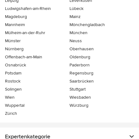
Leipzig
Leverkusen
Ludwigshafen-am-Rhein
Lübeck
Magdeburg
Mainz
Mannheim
Mönchen­gladbach
Mülheim-an-der-Ruhr
München
Münster
Neuss
Nürnberg
Oberhausen
Offenbach-am-Main
Oldenburg
Osnabrück
Paderborn
Potsdam
Regensburg
Rostock
Saarbrücken
Solingen
Stuttgart
Wien
Wiesbaden
Wuppertal
Würzburg
Zürich
Expertenkategorie