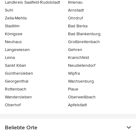
Landkreis Saalfeld-Rudolstadt
Ilmenau
Suhl
Arnstadt
Zella-Mehlis
Ohrdruf
Stadtilm
Bad Berka
Königsee
Bad Blankenburg
Neuhaus
Großbreitenbach
Langewiesen
Gehren
Leina
Kranichfeld
Sankt Kilian
Neudietendorf
Günthersleben
Wipfra
Georgenthal
Wachsenburg
Rottenbach
Plaue
Wandersleben
Oberweißbach
Oberhof
Apfelstädt
Beliebte Orte