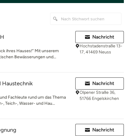
bH
Nachricht
Hochstadenstraße 13-
ück ihres Hauses!" Mit unserem
17, 41469 Neuss
tischen Bewässerungen und...
d Haustechnik
Nachricht
Olpener Straße 36,
 und Fachleute rund um das Thema
51766 Engelskirchen
, Teich-, Wasser- und Hau...
regnung
Nachricht