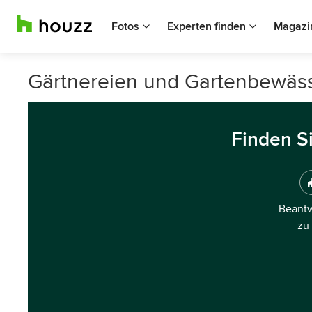
Fotos
Experten finden
Magazi
Gärtnereien und Gartenbewäss
Finden S
Beantw
zu