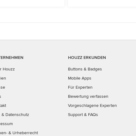
TERNEHMEN
HOUZZ ERKUNDEN
r Houzz
Buttons & Badges
ien
Mobile Apps
sse
Für Experten
s
Bewertung verfassen
takt
Vorgeschlagene Experten
B
&
Datenschutz
Support & FAQs
ressum
ken- & Urheberrecht