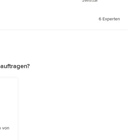
Swisttal
6 Experten
auftragen?
n von