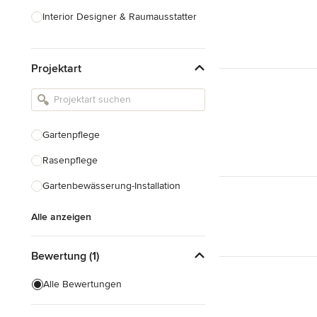
Interior Designer & Raumausstatter
Küchenplanung
Projektart
Landschaftsarchitekten
Armaturen & Sanitärbedarf
Beleuchtung
Gartenpflege
Einbauschränke
Rasenpflege
Alle anzeigen
Gartenbewässerung-Installation
Alle anzeigen
Bewertung (1)
Alle Bewertungen