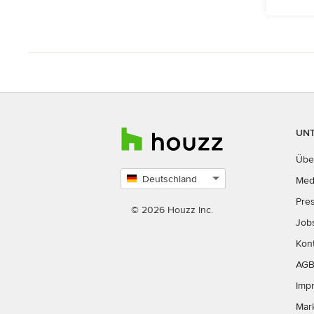
UN
Übe
Deutschland
Med
Land
Pre
auswählen
© 2026 Houzz Inc.
Job
Kon
AG
Imp
Mar