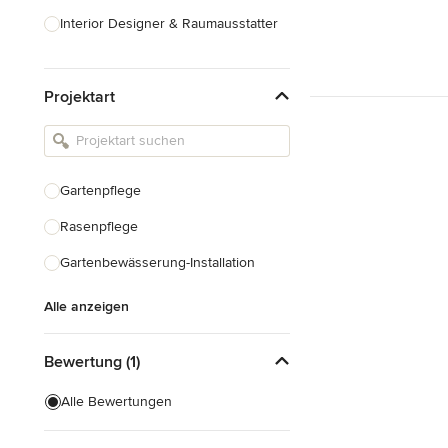
Interior Designer & Raumausstatter
Küchenplanung
Projektart
Landschaftsarchitekten
Armaturen & Sanitärbedarf
Beleuchtung
Gartenpflege
Einbauschränke
Rasenpflege
Alle anzeigen
Gartenbewässerung-Installation
Alle anzeigen
Bewertung (1)
Alle Bewertungen