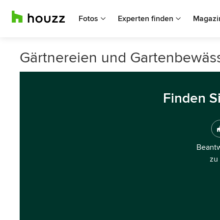
Fotos
Experten finden
Magazi
Gärtnereien und Gartenbewäss
Finden S
Beantw
zu