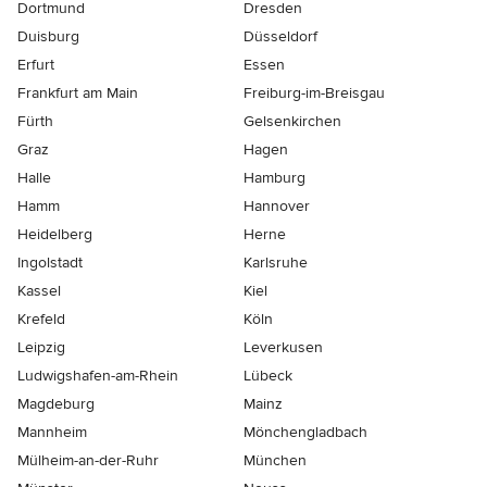
Dortmund
Dresden
Duisburg
Düsseldorf
Erfurt
Essen
Frankfurt am Main
Freiburg-im-Breisgau
Fürth
Gelsenkirchen
Graz
Hagen
Halle
Hamburg
Hamm
Hannover
Heidelberg
Herne
Ingolstadt
Karlsruhe
Kassel
Kiel
Krefeld
Köln
Leipzig
Leverkusen
Ludwigshafen-am-Rhein
Lübeck
Magdeburg
Mainz
Mannheim
Mönchen­gladbach
Mülheim-an-der-Ruhr
München