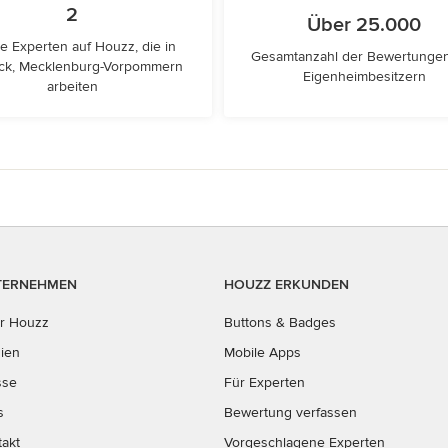
2
Über 25.000
e Experten auf Houzz, die in
Gesamtanzahl der Bewertunge
ck, Mecklenburg-Vorpommern
Eigenheimbesitzern
arbeiten
TERNEHMEN
HOUZZ ERKUNDEN
r Houzz
Buttons & Badges
ien
Mobile Apps
sse
Für Experten
s
Bewertung verfassen
takt
Vorgeschlagene Experten