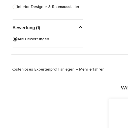
Interior Designer & Raumausstatter
Küchenplanung
Bewertung (1)
Landschaftsarchitekten
Armaturen & Sanitärbedarf
Alle Bewertungen
Beleuchtung
Einbauschränke
Kostenloses Expertenprofil anlegen –
Mehr erfahren
Alle anzeigen
Wa