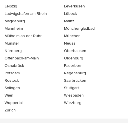
Leipzig
Leverkusen
Ludwigshafen-am-Rhein
Lübeck
Magdeburg
Mainz
Mannheim
Mönchen­gladbach
Mülheim-an-der-Ruhr
München
Münster
Neuss
Nürnberg
Oberhausen
Offenbach-am-Main
Oldenburg
Osnabrück
Paderborn
Potsdam
Regensburg
Rostock
Saarbrücken
Solingen
Stuttgart
Wien
Wiesbaden
Wuppertal
Würzburg
Zürich