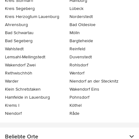
Kreis Stormarn
Hamburg
Kreis Segeberg
Lübeck
Kreis Herzogtum Lauenburg
Norderstedt
Ahrensburg
Bad Oldesloe
Bad Schwartau
Mölln
Bad Segeberg
Bargteheide
Wahlstedt
Reinfeld
Lemsahl-Mellingstedt
Duvenstedt
Wakendorf Zwei
Rohlsdorf
Rethwischhöh
Wentorf
Warder
Niendorf an der Stecknitz
Klein Schretstaken
Wakendorf Eins
Hamfelde in Lauenburg
Pohnsdorf
Krems I
Köthel
Niendorf
Råde
Beliebte Orte