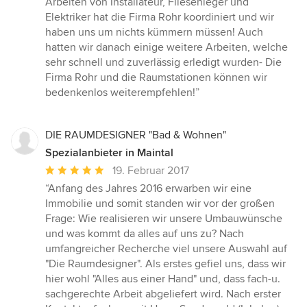
Arbeiten von Installateur, Fliesenleger und
5
Elektriker hat die Firma Rohr koordiniert und wir
Sternen
haben uns um nichts kümmern müssen! Auch
hatten wir danach einige weitere Arbeiten, welche
sehr schnell und zuverlässig erledigt wurden- Die
Firma Rohr und die Raumstationen können wir
bedenkenlos weiterempfehlen!”
DIE RAUMDESIGNER "Bad & Wohnen"
Spezialanbieter in Maintal
Durchschnittliche
19. Februar 2017
Bewertung:
“Anfang des Jahres 2016 erwarben wir eine
5
Immobilie und somit standen wir vor der großen
von
Frage: Wie realisieren wir unsere Umbauwünsche
5
und was kommt da alles auf uns zu? Nach
Sternen
umfangreicher Recherche viel unsere Auswahl auf
"Die Raumdesigner". Als erstes gefiel uns, dass wir
hier wohl "Alles aus einer Hand" und, dass fach-u.
sachgerechte Arbeit abgeliefert wird. Nach erster