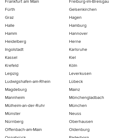
Frankfurt am Main
Freiburg-im-Breisgau
Fürth
Gelsenkirchen
Graz
Hagen
Halle
Hamburg
Hamm
Hannover
Heidelberg
Herne
Ingolstadt
Karlsruhe
Kassel
Kiel
Krefeld
Köln
Leipzig
Leverkusen
Ludwigshafen-am-Rhein
Lübeck
Magdeburg
Mainz
Mannheim
Mönchen­gladbach
Mülheim-an-der-Ruhr
München
Münster
Neuss
Nürnberg
Oberhausen
Offenbach-am-Main
Oldenburg
Osnabrück
Paderborn