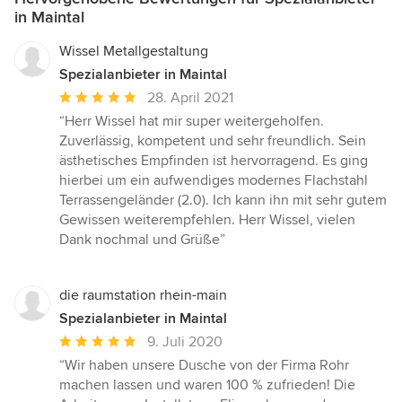
in Maintal
Wissel Metallgestaltung
Spezialanbieter in Maintal
Durchschnittliche
28. April 2021
Bewertung:
“Herr Wissel hat mir super weitergeholfen.
5
Zuverlässig, kompetent und sehr freundlich. Sein
von
ästhetisches Empfinden ist hervorragend. Es ging
5
hierbei um ein aufwendiges modernes Flachstahl
Sternen
Terrassengeländer (2.0). Ich kann ihn mit sehr gutem
Gewissen weiterempfehlen. Herr Wissel, vielen
Dank nochmal und Grüße”
die raumstation rhein-main
Spezialanbieter in Maintal
Durchschnittliche
9. Juli 2020
Bewertung:
“Wir haben unsere Dusche von der Firma Rohr
5
machen lassen und waren 100 % zufrieden! Die
von