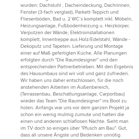
wurden: Dachstuhl , Dacheindeckung, Dachrinnen,
Fenster (3-fach verglast), Parkett-Teppich und
Fliesenböden, Bad u. 2 WC´s komplett inkl. Möbeln,
Heizungsanlage, Fußbodenheizung u. Heizkörper,
Verputzen der Wände, Elektroinstallationen
komplett, Innentreppe aus Holz/Edelstahl, Wände -
Dekoputz und Tapeten. Lieferung und Montage
einer auf Maß gefertigten Küche. Alle Planungen
erfolgten durch "Die Raumdesigner" und den
entsprechenden Partnerbetrieben. Mit den Ergebnis
des Hausumbaus sind wir voll und ganz zufrieden.
Wir haben uns daher entschlossen, für die noch
anstehenden Arbeiten im Außenbereich,
(Terrassenbau, Beschattungsanlage, Carportbau)
wieder das Team "Die Raumdesigner" ins Boot zu
holen. Anfangs war uns vor dem ganzen Projekt ja
schon ein wenig mulmig zumute und hatten die
einen und anderen schlaflosen Nächte. Sieht man
im TV doch so einiges über "Pfusch am Bau". Gut,
dass all unsere Ängste und Bedenken unnötig