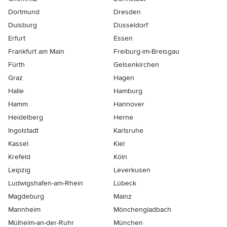
Dortmund
Dresden
Duisburg
Düsseldorf
Erfurt
Essen
Frankfurt am Main
Freiburg-im-Breisgau
Fürth
Gelsenkirchen
Graz
Hagen
Halle
Hamburg
Hamm
Hannover
Heidelberg
Herne
Ingolstadt
Karlsruhe
Kassel
Kiel
Krefeld
Köln
Leipzig
Leverkusen
Ludwigshafen-am-Rhein
Lübeck
Magdeburg
Mainz
Mannheim
Mönchen­gladbach
Mülheim-an-der-Ruhr
München