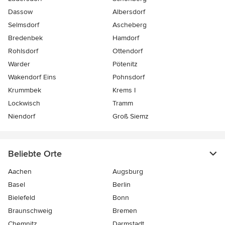
Dassow
Albersdorf
Selmsdorf
Ascheberg
Bredenbek
Hamdorf
Rohlsdorf
Ottendorf
Warder
Pötenitz
Wakendorf Eins
Pohnsdorf
Krummbek
Krems I
Lockwisch
Tramm
Niendorf
Groß Siemz
Beliebte Orte
Aachen
Augsburg
Basel
Berlin
Bielefeld
Bonn
Braunschweig
Bremen
Chemnitz
Darmstadt