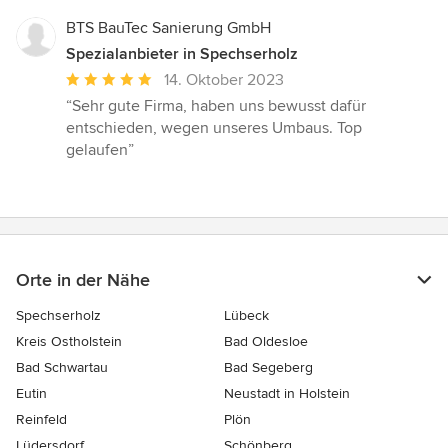
5
Sternen
BTS BauTec Sanierung GmbH
Spezialanbieter in Spechserholz
Durchschnittliche
14. Oktober 2023
Bewertung:
“Sehr gute Firma, haben uns bewusst dafür
5
entschieden, wegen unseres Umbaus. Top
von
gelaufen”
5
Sternen
Orte in der Nähe
Spechserholz
Lübeck
Kreis Ostholstein
Bad Oldesloe
Bad Schwartau
Bad Segeberg
Eutin
Neustadt in Holstein
Reinfeld
Plön
Lüdersdorf
Schönberg