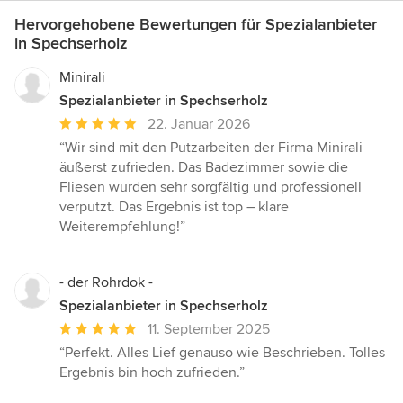
Hervorgehobene Bewertungen für Spezialanbieter
in Spechserholz
Minirali
Spezialanbieter in Spechserholz
Durchschnittliche
22. Januar 2026
Bewertung:
“Wir sind mit den Putzarbeiten der Firma Minirali
5
äußerst zufrieden. Das Badezimmer sowie die
von
Fliesen wurden sehr sorgfältig und professionell
5
verputzt. Das Ergebnis ist top – klare
Sternen
Weiterempfehlung!”
- der Rohrdok -
Spezialanbieter in Spechserholz
Durchschnittliche
11. September 2025
Bewertung:
“Perfekt. Alles Lief genauso wie Beschrieben. Tolles
5
Ergebnis bin hoch zufrieden.”
von