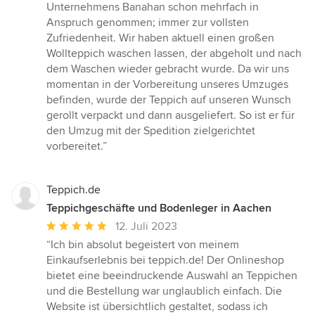
5
Unternehmens Banahan schon mehrfach in
Sternen
Anspruch genommen; immer zur vollsten
Zufriedenheit. Wir haben aktuell einen großen
Wollteppich waschen lassen, der abgeholt und nach
dem Waschen wieder gebracht wurde. Da wir uns
momentan in der Vorbereitung unseres Umzuges
befinden, wurde der Teppich auf unseren Wunsch
gerollt verpackt und dann ausgeliefert. So ist er für
den Umzug mit der Spedition zielgerichtet
vorbereitet.”
Teppich.de
Teppichgeschäfte und Bodenleger in Aachen
Durchschnittliche
12. Juli 2023
Bewertung:
“Ich bin absolut begeistert von meinem
5
Einkaufserlebnis bei teppich.de! Der Onlineshop
von
bietet eine beeindruckende Auswahl an Teppichen
5
und die Bestellung war unglaublich einfach. Die
Sternen
Website ist übersichtlich gestaltet, sodass ich