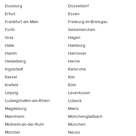
Duisburg
Düsseldorf
Erfurt
Essen
Frankfurt am Main
Freiburg-im-Breisgau
Fürth
Gelsenkirchen
Graz
Hagen
Halle
Hamburg
Hamm
Hannover
Heidelberg
Herne
Ingolstadt
Karlsruhe
Kassel
Kiel
Krefeld
Köln
Leipzig
Leverkusen
Ludwigshafen-am-Rhein
Lübeck
Magdeburg
Mainz
Mannheim
Mönchen­gladbach
Mülheim-an-der-Ruhr
München
Münster
Neuss