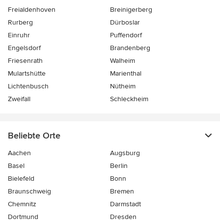
Freialdenhoven
Breinigerberg
Rurberg
Dürboslar
Einruhr
Puffendorf
Engelsdorf
Brandenberg
Friesenrath
Walheim
Mulartshütte
Marienthal
Lichtenbusch
Nütheim
Zweifall
Schleckheim
Beliebte Orte
Aachen
Augsburg
Basel
Berlin
Bielefeld
Bonn
Braunschweig
Bremen
Chemnitz
Darmstadt
Dortmund
Dresden