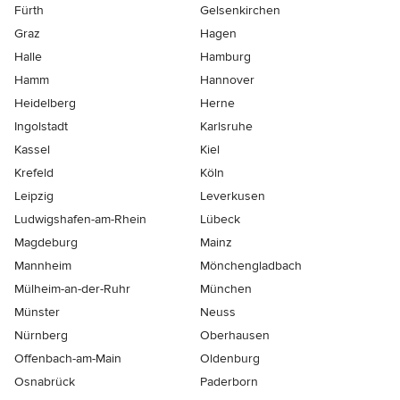
Fürth
Gelsenkirchen
Graz
Hagen
Halle
Hamburg
Hamm
Hannover
Heidelberg
Herne
Ingolstadt
Karlsruhe
Kassel
Kiel
Krefeld
Köln
Leipzig
Leverkusen
Ludwigshafen-am-Rhein
Lübeck
Magdeburg
Mainz
Mannheim
Mönchen­gladbach
Mülheim-an-der-Ruhr
München
Münster
Neuss
Nürnberg
Oberhausen
Offenbach-am-Main
Oldenburg
Osnabrück
Paderborn