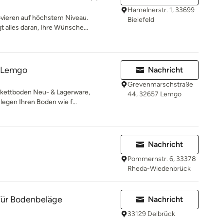
Hamelnerstr. 1, 33699
ovieren auf höchstem Niveau.
Bielefeld
 alles daran, Ihre Wünsche...
 Lemgo
Nachricht
Grevenmarschstraße
rkettboden Neu- & Lagerware,
44, 32657 Lemgo
egen Ihren Boden wie f...
Nachricht
Pommernstr. 6, 33378
Rheda-Wiedenbrück
für Bodenbeläge
Nachricht
33129 Delbrück