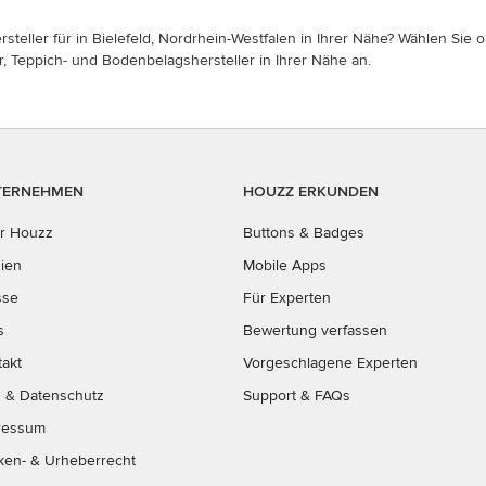
eller für in Bielefeld, Nordrhein-Westfalen in Ihrer Nähe? Wählen Sie o
r, Teppich- und Bodenbelagshersteller in Ihrer Nähe an.
TERNEHMEN
HOUZZ ERKUNDEN
r Houzz
Buttons & Badges
ien
Mobile Apps
sse
Für Experten
s
Bewertung verfassen
takt
Vorgeschlagene Experten
B
&
Datenschutz
Support & FAQs
ressum
ken- & Urheberrecht