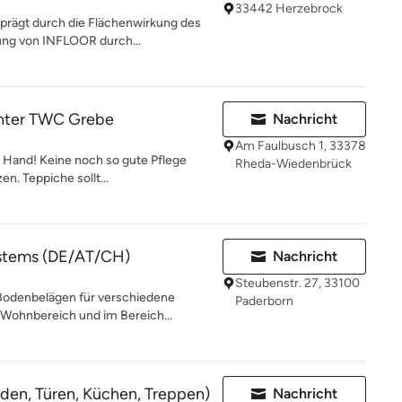
33442 Herzebrock
prägt durch die Flächenwirkung des
ung von INFLOOR durch...
nter TWC Grebe
Nachricht
Am Faulbusch 1, 33378
r Hand! Keine noch so gute Pflege
Rheda-Wiedenbrück
n. Teppiche sollt...
ystems (DE/AT/CH)
Nachricht
Steubenstr. 27, 33100
n Bodenbelägen für verschiedene
Paderborn
ohnbereich und im Bereich...
den, Türen, Küchen, Treppen)
Nachricht