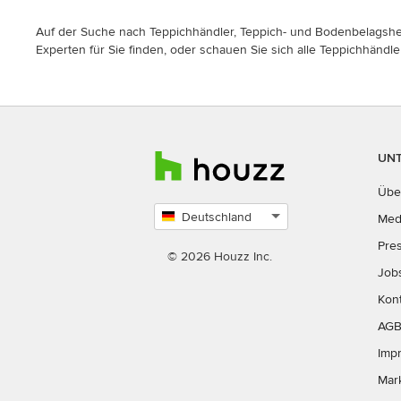
Auf der Suche nach Teppichhändler, Teppich- und Bodenbelagsherst
Experten für Sie finden, oder schauen Sie sich alle Teppichhändle
UN
Übe
Deutschland
Med
Land
Pre
auswählen
© 2026 Houzz Inc.
Job
Kon
AG
Imp
Mar