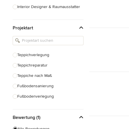
Interior Designer & Raumausstatter
Küchenplanung
Projektart
Landschaftsarchitekten
Armaturen & Sanitärbedarf
Beleuchtung
Teppichverlegung
Einbauschränke
Teppichreparatur
Alle anzeigen
Teppiche nach Maß
Fußbodensanierung
Fußbodenverlegung
Laminatverlegung
Bewertung (1)
Linoleum-Verlegung
Vinylboden verlegen
Alle Bewertungen