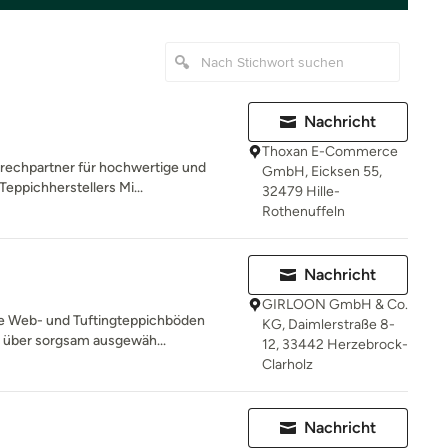
Nachricht
Thoxan E-Commerce
sprechpartner für hochwertige und
GmbH, Eicksen 55,
eppichherstellers Mi...
32479 Hille-
Rothenuffeln
Nachricht
GIRLOON GmbH & Co.
ste Web- und Tuftingteppichböden
KG, Daimlerstraße 8-
e über sorgsam ausgewäh...
12, 33442 Herzebrock-
Clarholz
Nachricht