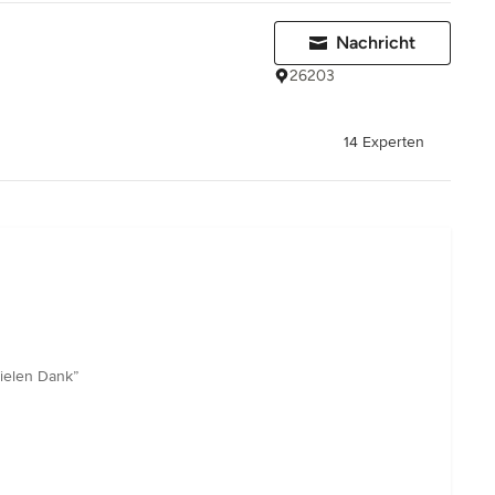
H
Nachricht
26203
14 Experten
Vielen Dank”