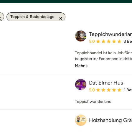
Teppich & Bodenbeläge
Teppichwunderla
Durchschnittliche Bewe
5,0
3 B
Teppichhandel ist kein Job für
begeisterter Fachmann in dritte
Mehr
Dat Elmer Hus
Durchschnittliche Bewe
5,0
1 B
Teppichwunderland
Holzhandlung Gr