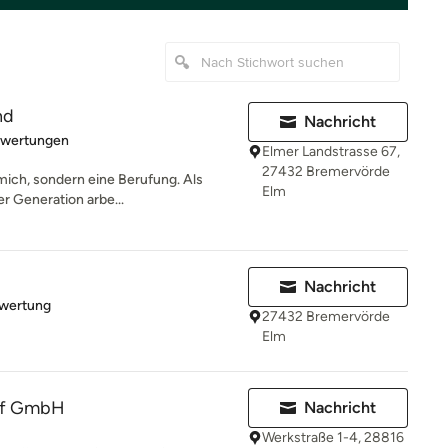
nd
Nachricht
rtung: 5 von 5 Sternen
ewertungen
Elmer Landstrasse 67,
27432 Bremervörde
 mich, sondern eine Berufung. Als
Elm
r Generation arbe...
Nachricht
rtung: 5 von 5 Sternen
ewertung
27432 Bremervörde
Elm
äf GmbH
Nachricht
Werkstraße 1-4, 28816