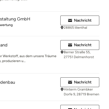
staltung GmbH
Nachricht
rtung: 4 von 5 Sternen
ewertung
28865 lilienthal
land
Nachricht
Berner Straße 55,
der Werkstoff, aus dem unsere Träume
27751 Delmenhorst
 produzieren u...
odenbau
Nachricht
Hinterm Grambker
Dorfe 9, 28719 Bremen