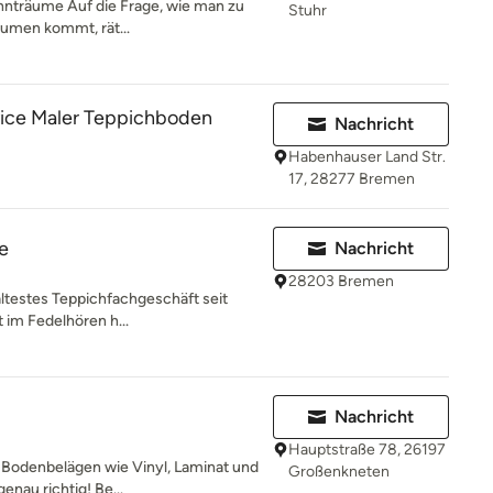
ohnträume Auf die Frage, wie man zu
Stuhr
umen kommt, rät...
vice Maler Teppichboden
Nachricht
Habenhauser Land Str.
17, 28277 Bremen
e
Nachricht
28203 Bremen
testes Teppichfachgeschäft seit
 im Fedelhören h...
Nachricht
Hauptstraße 78, 26197
 Bodenbelägen wie Vinyl, Laminat und
Großenkneten
enau richtig! Be...