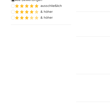
Alle anzeigen
ausschließlich
& höher
& höher