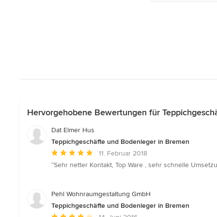
Hervorgehobene Bewertungen für Teppichgeschä
Dat Elmer Hus
Teppichgeschäfte und Bodenleger in Bremen
Durchschnittliche
11. Februar 2018
Bewertung:
“Sehr netter Kontakt, Top Ware , sehr schnelle Umsetzu
5
von
5
Pehl Wohnraumgestaltung GmbH
Sternen
Teppichgeschäfte und Bodenleger in Bremen
Durchschnittliche