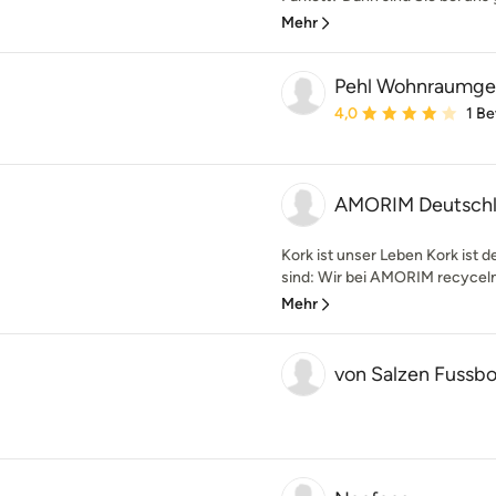
Mehr
Pehl Wohnraumge
Durchschnittliche Bewe
4,0
1 B
AMORIM Deutsch
Kork ist unser Leben Kork ist 
sind: Wir bei AMORIM recyceln,
Mehr
von Salzen Fussb