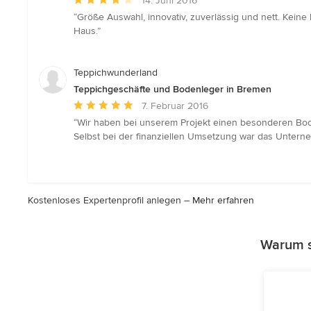
14. Juni 2016
Bewertung:
“Größe Auswahl, innovativ, zuverlässig und nett. Kei
4
Haus.”
von
5
Sternen
Teppichwunderland
Teppichgeschäfte und Bodenleger in Bremen
Durchschnittliche
7. Februar 2016
Bewertung:
“Wir haben bei unserem Projekt einen besonderen Bode
5
Selbst bei der finanziellen Umsetzung war das Unter
von
5
Sternen
Kostenloses Expertenprofil anlegen –
Mehr erfahren
Warum s