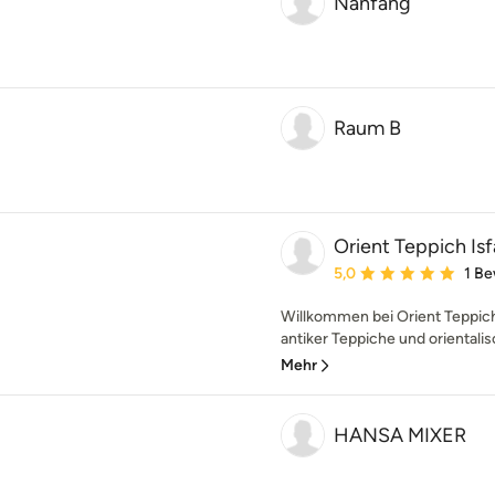
Nanfang
Raum B
Orient Teppich Is
Durchschnittliche Bewe
5,0
1 B
Willkommen bei Orient Teppic
antiker Teppiche und orientalis
Mehr
HANSA MIXER