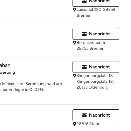
Nachricht
Luisental 29D, 28359
Bremen
Nachricht
Borchshöherstr.,
28755 Bremen
fahan
Nachricht
rtung: 5 von 5 Sternen
ewertung
Klingenbergplatz 18,
Klingenbergplatz 18,
h Isfahan, Ihre Sammlung rund um
26133 Oldenburg
cher Vorleger in OLDEN...
Nachricht
28816 Stuhr