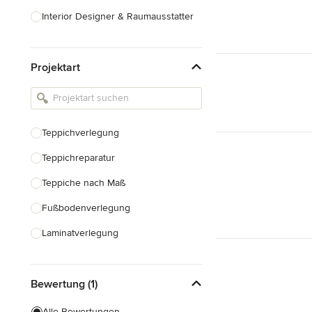
Interior Designer & Raumausstatter
Küchenplanung
Projektart
Landschaftsarchitekten
Armaturen & Sanitärbedarf
Beleuchtung
Teppichverlegung
Einbauschränke
Teppichreparatur
Alle anzeigen
Teppiche nach Maß
Fußbodenverlegung
Laminatverlegung
Vinylboden verlegen
Bewertung (1)
Fußbodenausgleich
Alle Bewertungen