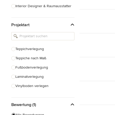
Interior Designer & Raumausstatter
Küchenplanung
Projektart
Landschaftsarchitekten
Armaturen & Sanitärbedarf
Beleuchtung
Teppichverlegung
Einbauschränke
Teppiche nach Maß
Alle anzeigen
Fußbodenverlegung
Laminatverlegung
Vinylboden verlegen
Fußbodenausgleich
Bewertung (1)
Alle anzeigen
Alle Bewertungen