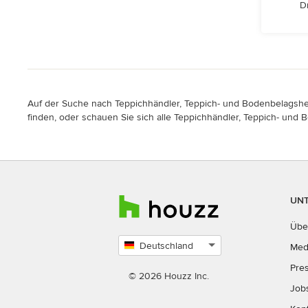
D
Auf der Suche nach Teppichhändler, Teppich- und Bodenbelagshers
finden, oder schauen Sie sich alle Teppichhändler, Teppich- und B
UN
Übe
Deutschland
Med
Land
Pre
auswählen
© 2026 Houzz Inc.
Job