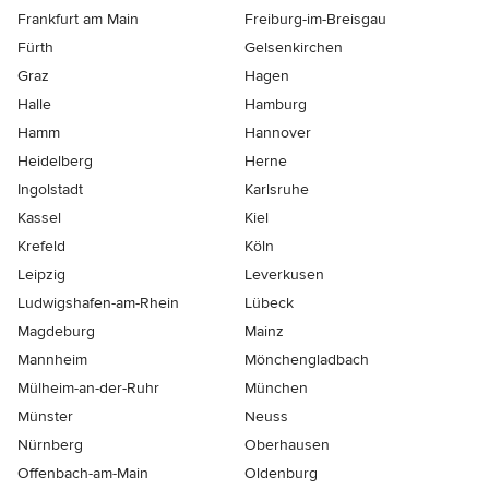
Frankfurt am Main
Freiburg-im-Breisgau
Fürth
Gelsenkirchen
Graz
Hagen
Halle
Hamburg
Hamm
Hannover
Heidelberg
Herne
Ingolstadt
Karlsruhe
Kassel
Kiel
Krefeld
Köln
Leipzig
Leverkusen
Ludwigshafen-am-Rhein
Lübeck
Magdeburg
Mainz
Mannheim
Mönchen­gladbach
Mülheim-an-der-Ruhr
München
Münster
Neuss
Nürnberg
Oberhausen
Offenbach-am-Main
Oldenburg