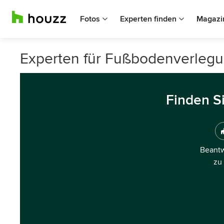
Fotos
Experten finden
Magazi
Experten für Fußbodenverlegun
Finden S
Beantw
zu