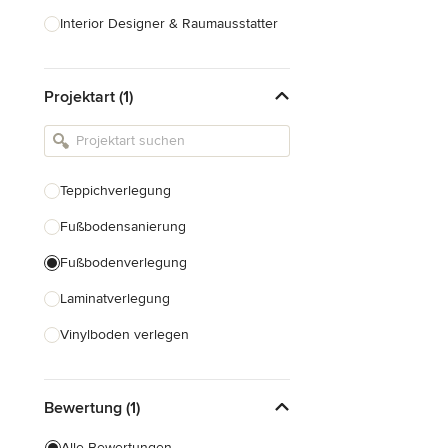
Interior Designer & Raumausstatter
Küchenplanung
Projektart (1)
Landschaftsarchitekten
Armaturen & Sanitärbedarf
Beleuchtung
Teppichverlegung
Einbauschränke
Fußbodensanierung
Alle anzeigen
Fußbodenverlegung
Laminatverlegung
Vinylboden verlegen
Fußbodenausgleich
Bewertung (1)
Alle anzeigen
Alle Bewertungen