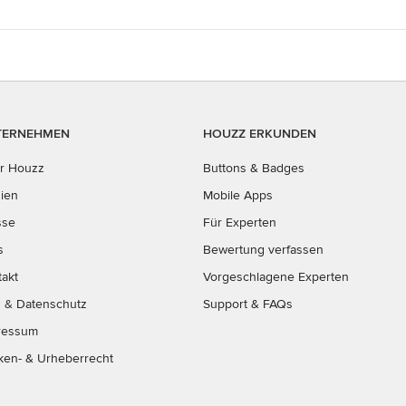
TERNEHMEN
HOUZZ ERKUNDEN
r Houzz
Buttons & Badges
ien
Mobile Apps
sse
Für Experten
s
Bewertung verfassen
takt
Vorgeschlagene Experten
B
&
Datenschutz
Support & FAQs
ressum
ken- & Urheberrecht