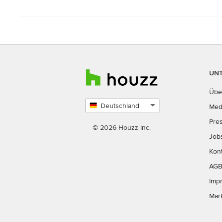
UN
Übe
Deutschland
Med
Land
Pre
auswählen
© 2026 Houzz Inc.
Job
Kon
AG
Imp
Mar