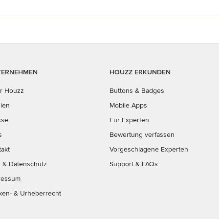
TERNEHMEN
HOUZZ ERKUNDEN
r Houzz
Buttons & Badges
ien
Mobile Apps
sse
Für Experten
s
Bewertung verfassen
takt
Vorgeschlagene Experten
B
&
Datenschutz
Support & FAQs
ressum
ken- & Urheberrecht