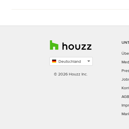
UN
Übe
Deutschland
Med
Land
Pre
auswählen
© 2026 Houzz Inc.
Job
Kon
AG
Imp
Mar