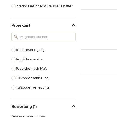
Interior Designer & Raumausstatter
Küchenplanung
Projektart
Landschaftsarchitekten
Armaturen & Sanitärbedarf
Beleuchtung
Teppichverlegung
Einbauschränke
Teppichreparatur
Alle anzeigen
Teppiche nach Maß
Fußbodensanierung
Fußbodenverlegung
Laminatverlegung
Bewertung (1)
Linoleum-Verlegung
Vinylboden verlegen
Alle Bewertungen