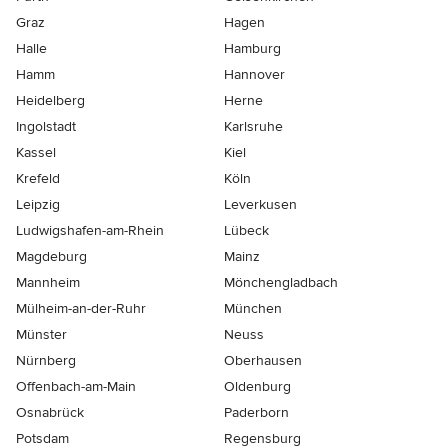
Graz
Hagen
Halle
Hamburg
Hamm
Hannover
Heidelberg
Herne
Ingolstadt
Karlsruhe
Kassel
Kiel
Krefeld
Köln
Leipzig
Leverkusen
Ludwigshafen-am-Rhein
Lübeck
Magdeburg
Mainz
Mannheim
Mönchen­gladbach
Mülheim-an-der-Ruhr
München
Münster
Neuss
Nürnberg
Oberhausen
Offenbach-am-Main
Oldenburg
Osnabrück
Paderborn
Potsdam
Regensburg