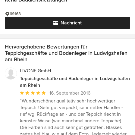
69168
Nachricht
Hervorgehobene Bewertungen für
Teppichgeschäfte und Bodenleger in Ludwigshafen
am Rhein
LIVONE GmbH
Teppichgeschäfte und Bodenleger in Ludwigshafen
am Rhein
Durchschnittliche
16. September 2016
Bewertung:
“Wunderschöner qualitativ sehr hochwertiger
5
Teppich ! Sehr gut verpackt, sehr netter Händler -
von
rief wg. Rückfrage an - und der Teppich riecht in
5
keinster Weise (wie manchmal andere Teppiche).
Sternen
Die Farben sind auch sehr gut getroffen. Blasses
zartes hellblau wie auf dem Foto. Jederzeit wieder