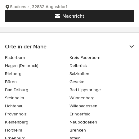
Stadionstr., 32832 Augustdorf
Nachricht
Orte in der Nähe
Paderborn
Kreis Paderborn
Hagen (Delbrück)
Delbrück
Rietberg
Salzkotten
Büren
Geseke
Bad Driburg
Bad Lippspringe
Steinheim
Wünnenberg
Lichtenau
Willebadessen
Prövenholz
Eringerfeld
Kleinenberg
Neuböddeken
Holtheim
Brenken
Erpenburg
Atteln