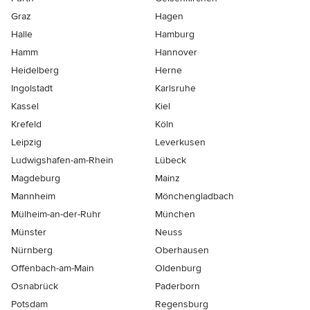
Graz
Hagen
Halle
Hamburg
Hamm
Hannover
Heidelberg
Herne
Ingolstadt
Karlsruhe
Kassel
Kiel
Krefeld
Köln
Leipzig
Leverkusen
Ludwigshafen-am-Rhein
Lübeck
Magdeburg
Mainz
Mannheim
Mönchen­gladbach
Mülheim-an-der-Ruhr
München
Münster
Neuss
Nürnberg
Oberhausen
Offenbach-am-Main
Oldenburg
Osnabrück
Paderborn
Potsdam
Regensburg