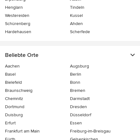
Henglarn
Tindeln
Westereiden
Kussel
Schürenberg
Ahden
Hardehausen
Scherfede
Beliebte Orte
Aachen
Augsburg
Basel
Berlin
Bielefeld
Bonn
Braunschweig
Bremen
Chemnitz
Darmstadt
Dortmund
Dresden
Duisburg
Düsseldorf
Erfurt
Essen
Frankfurt am Main
Freiburg-im-Breisgau
Fürth
Gelsenkirchen