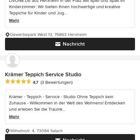
LIVONE.DE aus Herxheim in der Pfalz will Spiel und Spaß im
Kinderzimmer: Wir bieten Ihnen hochwertige und kreative
Teppiche für Kinder und Jug...
Mehr
Gewerbepark West 13, 76863 Herxheim
Nachricht
Krämer Teppich Service Studio
Durchschnittliche Bewertung: 4.7 von 5 Sternen
4,7
(3 Bewertungen)
Krämer - Teppich - Service - Studio Ohne Teppich kein
Zuhause - Willkommen in der Welt des Wohnens! Entdecken
und erleben Sie die Traumk...
Mehr
Wilhelmstr. 4, 73084 Salach