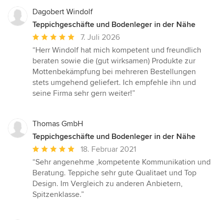
Dagobert Windolf
Teppichgeschäfte und Bodenleger in der Nähe
Durchschnittliche
7. Juli 2026
Bewertung:
“Herr Windolf hat mich kompetent und freundlich
5
beraten sowie die (gut wirksamen) Produkte zur
von
Mottenbekämpfung bei mehreren Bestellungen
5
stets umgehend geliefert. Ich empfehle ihn und
Sternen
seine Firma sehr gern weiter!”
Thomas GmbH
Teppichgeschäfte und Bodenleger in der Nähe
Durchschnittliche
18. Februar 2021
Bewertung:
“Sehr angenehme ,kompetente Kommunikation und
5
Beratung. Teppiche sehr gute Qualitaet und Top
von
Design. Im Vergleich zu anderen Anbietern,
5
Spitzenklasse.”
Sternen