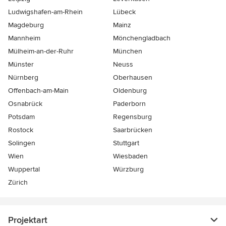
Ludwigshafen-am-Rhein
Lübeck
Magdeburg
Mainz
Mannheim
Mönchen­gladbach
Mülheim-an-der-Ruhr
München
Münster
Neuss
Nürnberg
Oberhausen
Offenbach-am-Main
Oldenburg
Osnabrück
Paderborn
Potsdam
Regensburg
Rostock
Saarbrücken
Solingen
Stuttgart
Wien
Wiesbaden
Wuppertal
Würzburg
Zürich
Projektart