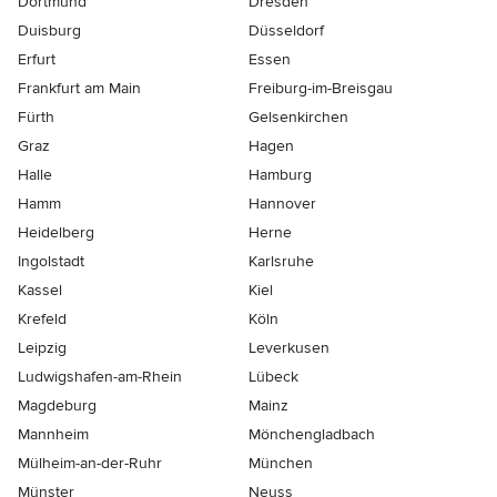
Dortmund
Dresden
Duisburg
Düsseldorf
Erfurt
Essen
Frankfurt am Main
Freiburg-im-Breisgau
Fürth
Gelsenkirchen
Graz
Hagen
Halle
Hamburg
Hamm
Hannover
Heidelberg
Herne
Ingolstadt
Karlsruhe
Kassel
Kiel
Krefeld
Köln
Leipzig
Leverkusen
Ludwigshafen-am-Rhein
Lübeck
Magdeburg
Mainz
Mannheim
Mönchen­gladbach
Mülheim-an-der-Ruhr
München
Münster
Neuss