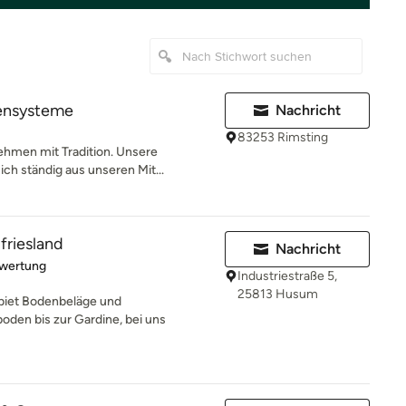
ensysteme
Nachricht
83253 Rimsting
ehmen mit Tradition. Unsere
ich ständig aus unseren Mit...
friesland
Nachricht
rtung: 5 von 5 Sternen
ewertung
Industriestraße 5,
25813 Husum
ebiet Bodenbeläge und
den bis zur Gardine, bei uns