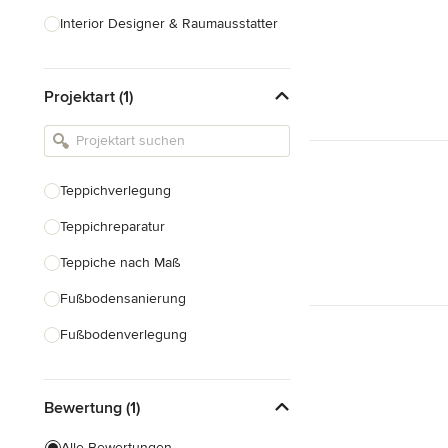
Interior Designer & Raumausstatter
Küchenplanung
Projektart (1)
Landschaftsarchitekten
Armaturen & Sanitärbedarf
Beleuchtung
Teppichverlegung
Einbauschränke
Teppichreparatur
Alle anzeigen
Teppiche nach Maß
Fußbodensanierung
Fußbodenverlegung
Laminatverlegung
Bewertung (1)
Linoleum-Verlegung
Vinylboden verlegen
Alle Bewertungen