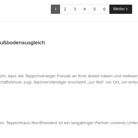
Weiter
1
2
3
4
5
6
Fußbodenausgleich
fühl, dass die Teppichverleger Freude an Ihrer Arbeit haben und motivie
häftsführer zugl. Sachverständiger erscheint „zur Not“ vor Ort, um ent
n. Teppichhaus Nordfriesland ist ein langjähriger Partner unseres Unt