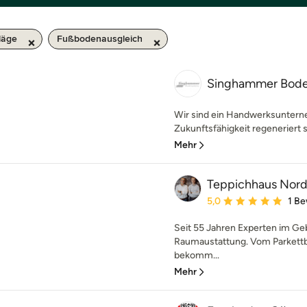
läge
Fußbodenausgleich
Singhammer Bod
Wir sind ein Handwerksuntern
Zukunftsfähigkeit regeneriert s
Mehr
Teppichhaus Nord
Durchschnittliche Bewe
5,0
1 B
Seit 55 Jahren Experten im G
Raumaustattung. Vom Parkettbo
bekomm...
Mehr