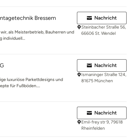
ntagetechnik Bressem
Nachricht
Steinbacher Straße 56,
 wir, als Meisterbetrieb, Bauherren und
66606 St. Wendel
individuell...
HG
Nachricht
Ismaninger Straße 124,
sige luxuriöse Parkettdesigns und
81675 München
epte für Fußböden....
Nachricht
Emil-frey str 9, 79618
Rheinfelden