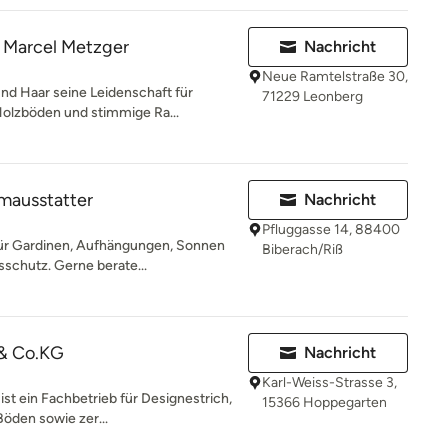
 Marcel Metzger
Nachricht
Neue Ramtelstraße 30,
nd Haar seine Leidenschaft für
71229 Leonberg
olzböden und stimmige Ra...
mausstatter
Nachricht
Pfluggasse 14, 88400
für Gardinen, Aufhängungen, Sonnen
Biberach/Riß
schutz. Gerne berate...
& Co.KG
Nachricht
Karl-Weiss-Strasse 3,
 ein Fachbetrieb für Designestrich,
15366 Hoppegarten
Böden sowie zer...