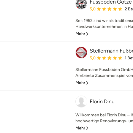
Fussboden Götze 
Durchschnittliche Bewe
5,0
2 B
Seit 1952 sind wir als traditio
Handwerksunternehmen in Hamb
Mehr
Stellermann Fuß
Durchschnittliche Bewe
5,0
1 B
Stellermann Fussböden GmbH Se
Ambiente Zusammenspiel von Tr
Mehr
Florin Dinu
Willkommen bei Florin Dinu – 
hochwertige Renovierungs- und
Mehr