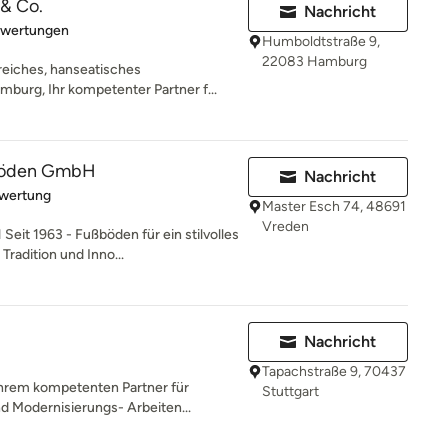
& Co.
Nachricht
rtung: 5 von 5 Sternen
ewertungen
Humboldtstraße 9,
22083 Hamburg
nsreiches, hanseatisches
urg, Ihr kompetenter Partner f...
böden GmbH
Nachricht
rtung: 5 von 5 Sternen
ewertung
Master Esch 74, 48691
Vreden
it 1963 - Fußböden für ein stilvolles
adition und Inno...
Nachricht
Tapachstraße 9, 70437
Ihrem kompetenten Partner für
Stuttgart
 Modernisierungs- Arbeiten...