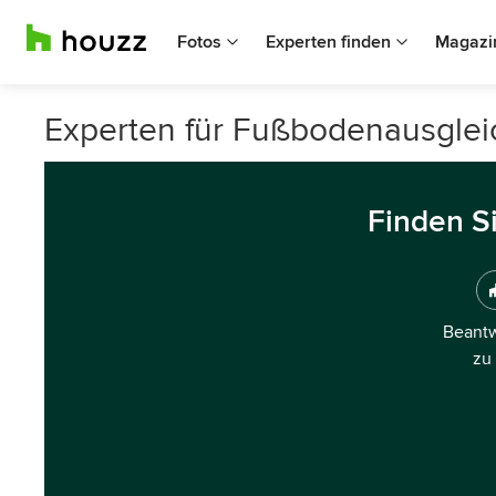
Fotos
Experten finden
Magazi
Experten für Fußbodenausglei
Finden S
Beantw
zu