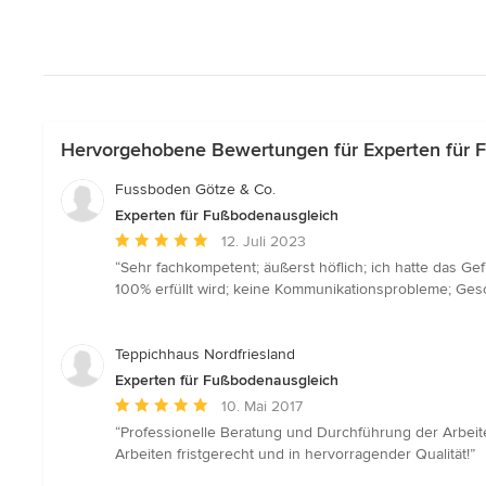
Hervorgehobene Bewertungen für Experten für 
Fussboden Götze & Co.
Experten für Fußbodenausgleich
Durchschnittliche
12. Juli 2023
Bewertung:
“Sehr fachkompetent; äußerst höflich; ich hatte das Ge
5
100% erfüllt wird; keine Kommunikationsprobleme; Gesc
von
5
Sternen
Teppichhaus Nordfriesland
Experten für Fußbodenausgleich
Durchschnittliche
10. Mai 2017
Bewertung:
“Professionelle Beratung und Durchführung der Arbeite
5
Arbeiten fristgerecht und in hervorragender Qualität!”
von