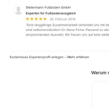
5
Sternen
Stellermann Fußböden GmbH
Experten für Fußbodenausgleich
Durchschnittliche
26. Februar 2016
Bewertung:
“Eine langjährige Zusammenarbeit verbindet uns mit d
5
sind selbstverständlich für diese Firma. Passend zu d
von
ansprechenden Auswahl. Wir freuen uns auf eine weit
5
Sternen
Kostenloses Expertenprofil anlegen –
Mehr erfahren
Warum s