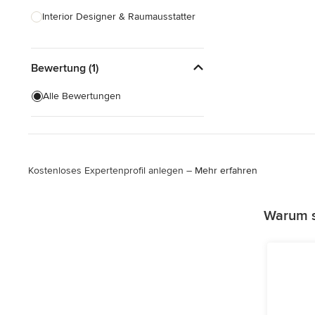
Interior Designer & Raumausstatter
Küchenplanung
Bewertung (1)
Landschaftsarchitekten
Armaturen & Sanitärbedarf
Alle Bewertungen
Beleuchtung
Einbauschränke
Kostenloses Expertenprofil anlegen –
Mehr erfahren
Alle anzeigen
Warum s