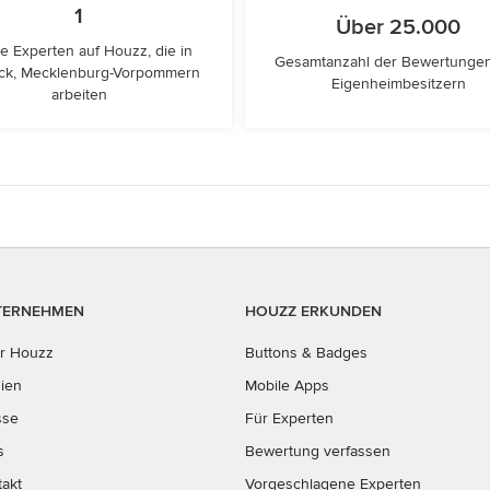
1
Über 25.000
e Experten auf Houzz, die in
Gesamtanzahl der Bewertunge
ck, Mecklenburg-Vorpommern
Eigenheimbesitzern
arbeiten
TERNEHMEN
HOUZZ ERKUNDEN
r Houzz
Buttons & Badges
ien
Mobile Apps
sse
Für Experten
s
Bewertung verfassen
takt
Vorgeschlagene Experten