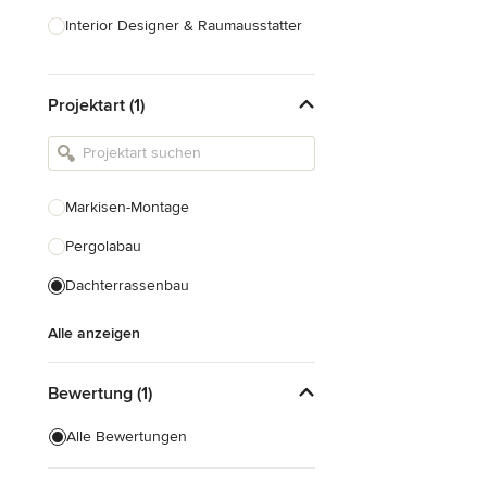
Interior Designer & Raumausstatter
Küchenplanung
Projektart (1)
Landschaftsarchitekten
Armaturen & Sanitärbedarf
Beleuchtung
Markisen-Montage
Einbauschränke
Pergolabau
Alle anzeigen
Dachterrassenbau
Alle anzeigen
Bewertung (1)
Alle Bewertungen