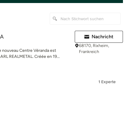
DA
Nachricht
68170, Rixheim,
e nouveau Centre Véranda est
Frankreich
SARL REALMETAL. Créée en 19...
1 Experte