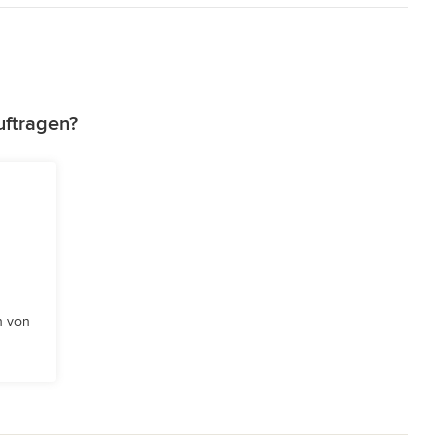
uftragen?
n von