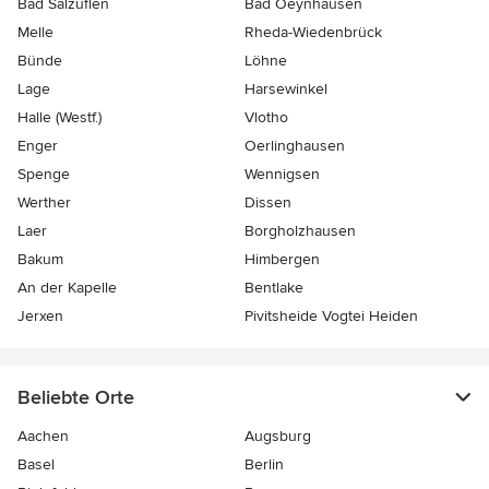
Bad Salzuflen
Bad Oeynhausen
Melle
Rheda-Wiedenbrück
Bünde
Löhne
Lage
Harsewinkel
Halle (Westf.)
Vlotho
Enger
Oerlinghausen
Spenge
Wennigsen
Werther
Dissen
Laer
Borgholzhausen
Bakum
Himbergen
An der Kapelle
Bentlake
Jerxen
Pivitsheide Vogtei Heiden
Beliebte Orte
Aachen
Augsburg
Basel
Berlin