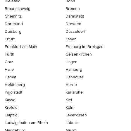
Bielefeld
Bonn
Braunschweig
Bremen
Chemnitz
Darmstadt
Dortmund
Dresden
Duisburg
Düsseldorf
Erfurt
Essen
Frankfurt am Main
Freiburg-im-Breisgau
Fürth
Gelsenkirchen
Graz
Hagen
Halle
Hamburg
Hamm
Hannover
Heidelberg
Herne
Ingolstadt
Karlsruhe
Kassel
Kiel
Krefeld
Köln
Leipzig
Leverkusen
Ludwigshafen-am-Rhein
Lübeck
Magdeburg
Mainz