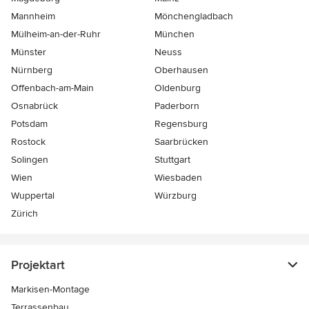
Mannheim
Mönchen­gladbach
Mülheim-an-der-Ruhr
München
Münster
Neuss
Nürnberg
Oberhausen
Offenbach-am-Main
Oldenburg
Osnabrück
Paderborn
Potsdam
Regensburg
Rostock
Saarbrücken
Solingen
Stuttgart
Wien
Wiesbaden
Wuppertal
Würzburg
Zürich
Projektart
Markisen-Montage
Terrassenbau