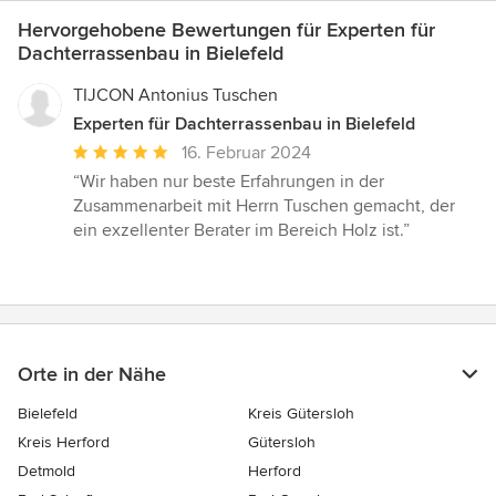
Hervorgehobene Bewertungen für Experten für
Dachterrassenbau in Bielefeld
TIJCON Antonius Tuschen
Experten für Dachterrassenbau in Bielefeld
Durchschnittliche
16. Februar 2024
Bewertung:
“Wir haben nur beste Erfahrungen in der
5
Zusammenarbeit mit Herrn Tuschen gemacht, der
von
ein exzellenter Berater im Bereich Holz ist.”
5
Sternen
Orte in der Nähe
Bielefeld
Kreis Gütersloh
Kreis Herford
Gütersloh
Detmold
Herford