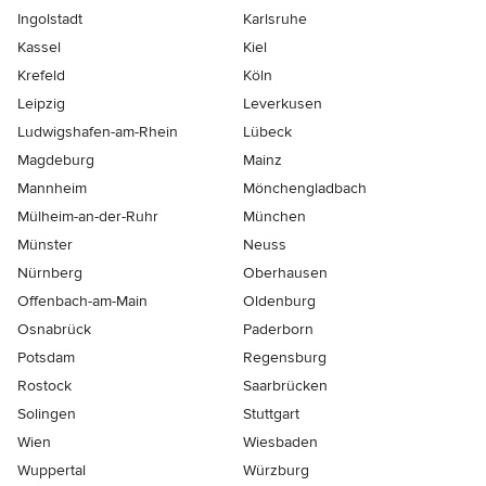
Ingolstadt
Karlsruhe
Kassel
Kiel
Krefeld
Köln
Leipzig
Leverkusen
Ludwigshafen-am-Rhein
Lübeck
Magdeburg
Mainz
Mannheim
Mönchen­gladbach
Mülheim-an-der-Ruhr
München
Münster
Neuss
Nürnberg
Oberhausen
Offenbach-am-Main
Oldenburg
Osnabrück
Paderborn
Potsdam
Regensburg
Rostock
Saarbrücken
Solingen
Stuttgart
Wien
Wiesbaden
Wuppertal
Würzburg