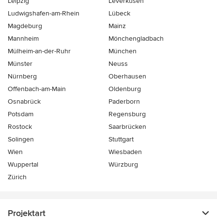
Leipzig
Leverkusen
Ludwigshafen-am-Rhein
Lübeck
Magdeburg
Mainz
Mannheim
Mönchen­gladbach
Mülheim-an-der-Ruhr
München
Münster
Neuss
Nürnberg
Oberhausen
Offenbach-am-Main
Oldenburg
Osnabrück
Paderborn
Potsdam
Regensburg
Rostock
Saarbrücken
Solingen
Stuttgart
Wien
Wiesbaden
Wuppertal
Würzburg
Zürich
Projektart