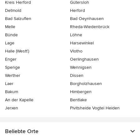
Kreis Herford
Gütersloh
Detmold
Herford
Bad Salzuflen
Bad Oeynhausen
Melle
Rheda-Wiedenbrück
Bünde
Löhne
Lage
Harsewinkel
Halle (Westf.)
Vlotho
Enger
Oerlinghausen
Spenge
Wennigsen
Werther
Dissen
Laer
Borgholzhausen
Bakum
Himbergen
An der Kapelle
Bentlake
Jerxen
Pivitsheide Vogtei Heiden
Beliebte Orte