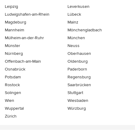
Leipzig
Leverkusen
Ludwigshafen-am-Rhein
Lübeck
Magdeburg
Mainz
Mannheim
Mönchen­gladbach
Mülheim-an-der-Ruhr
München
Münster
Neuss
Nürnberg
Oberhausen
Offenbach-am-Main
Oldenburg
Osnabrück
Paderborn
Potsdam
Regensburg
Rostock
Saarbrücken
Solingen
Stuttgart
Wien
Wiesbaden
Wuppertal
Würzburg
Zürich