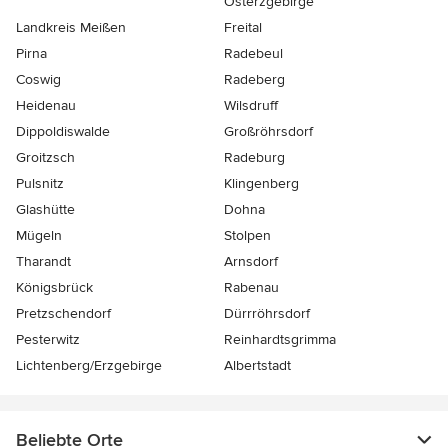
Osterzgebirge
Landkreis Meißen
Freital
Pirna
Radebeul
Coswig
Radeberg
Heidenau
Wilsdruff
Dippoldiswalde
Großröhrsdorf
Groitzsch
Radeburg
Pulsnitz
Klingenberg
Glashütte
Dohna
Mügeln
Stolpen
Tharandt
Arnsdorf
Königsbrück
Rabenau
Pretzschendorf
Dürrröhrsdorf
Pesterwitz
Reinhardtsgrimma
Lichtenberg/Erzgebirge
Albertstadt
Beliebte Orte