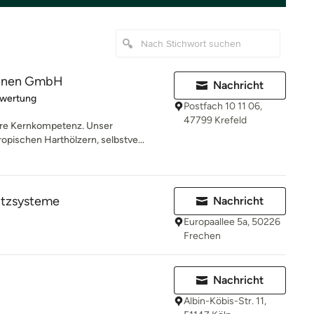
rünen GmbH
Nachricht
rtung: 4 von 5 Sternen
ewertung
Postfach 10 11 06,
47799 Krefeld
ere Kernkompetenz. Unser
pischen Harthölzern, selbstve...
utzsysteme
Nachricht
Europaallee 5a, 50226
Frechen
Nachricht
Albin-Köbis-Str. 11,