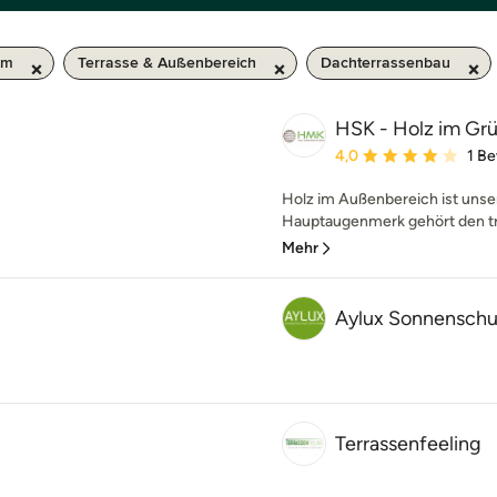
km
Terrasse & Außenbereich
Dachterrassenbau
HSK - Holz im G
Durchschnittliche Bewe
4,0
1 B
Holz im Außenbereich ist uns
Hauptaugenmerk gehört den tro
Mehr
Aylux Sonnensch
Terrassenfeeling