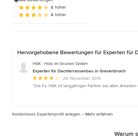
& höher
Alle anzeigen
& höher
Hervorgehobene Bewertungen für Experten für D
HSK - Holz im Grünen GmbH
Experten für Dachterrassenbau in Grevenbroich
Durchschnittliche
20. November 2015
Bewertung:
“Die Fa. HSK ist langjähriger Partner bei allen Arbeit
4
von
5
Sternen
Kostenloses Expertenprofil anlegen –
Mehr erfahren
Warum so