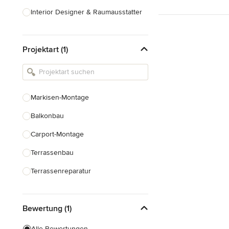
Interior Designer & Raumausstatter
Küchenplanung
Projektart (1)
Landschaftsarchitekten
Armaturen & Sanitärbedarf
Beleuchtung
Markisen-Montage
Einbauschränke
Balkonbau
Alle anzeigen
Carport-Montage
Terrassenbau
Terrassenreparatur
Pergolabau
Bewertung (1)
Dachterrassenbau
Terrassenüberdachung Bau
Alle Bewertungen