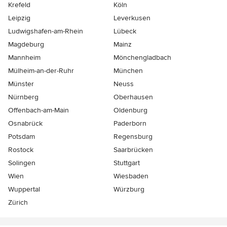
Krefeld
Köln
Leipzig
Leverkusen
Ludwigshafen-am-Rhein
Lübeck
Magdeburg
Mainz
Mannheim
Mönchen­gladbach
Mülheim-an-der-Ruhr
München
Münster
Neuss
Nürnberg
Oberhausen
Offenbach-am-Main
Oldenburg
Osnabrück
Paderborn
Potsdam
Regensburg
Rostock
Saarbrücken
Solingen
Stuttgart
Wien
Wiesbaden
Wuppertal
Würzburg
Zürich