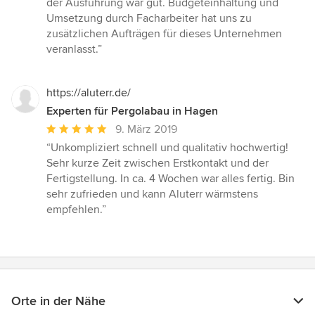
der Ausführung war gut. Budgeteinhaltung und
Umsetzung durch Facharbeiter hat uns zu
zusätzlichen Aufträgen für dieses Unternehmen
veranlasst.”
https://aluterr.de/
Experten für Pergolabau in Hagen
Durchschnittliche
9. März 2019
Bewertung:
“Unkompliziert schnell und qualitativ hochwertig!
5
Sehr kurze Zeit zwischen Erstkontakt und der
von
Fertigstellung. In ca. 4 Wochen war alles fertig. Bin
5
sehr zufrieden und kann Aluterr wärmstens
Sternen
empfehlen.”
Orte in der Nähe