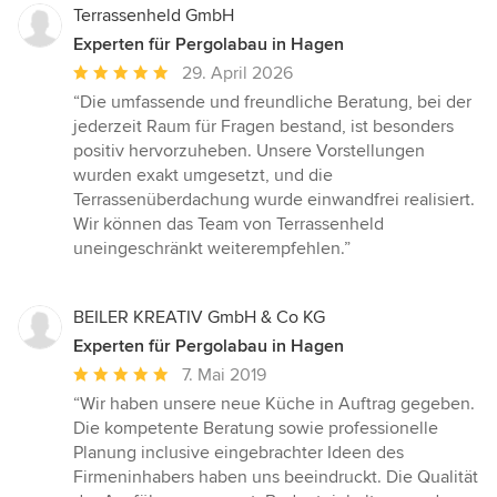
Terrassenheld GmbH
Experten für Pergolabau in Hagen
Durchschnittliche
29. April 2026
Bewertung:
“Die umfassende und freundliche Beratung, bei der
5
jederzeit Raum für Fragen bestand, ist besonders
von
positiv hervorzuheben. Unsere Vorstellungen
5
wurden exakt umgesetzt, und die
Sternen
Terrassenüberdachung wurde einwandfrei realisiert.
Wir können das Team von Terrassenheld
uneingeschränkt weiterempfehlen.”
BEILER KREATIV GmbH & Co KG
Experten für Pergolabau in Hagen
Durchschnittliche
7. Mai 2019
Bewertung:
“Wir haben unsere neue Küche in Auftrag gegeben.
5
Die kompetente Beratung sowie professionelle
von
Planung inclusive eingebrachter Ideen des
5
Firmeninhabers haben uns beeindruckt. Die Qualität
Sternen