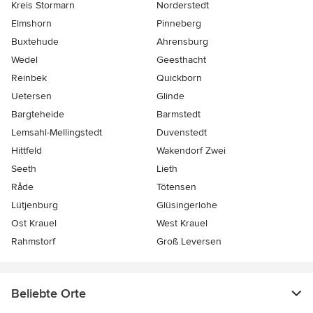
Kreis Stormarn
Norderstedt
Elmshorn
Pinneberg
Buxtehude
Ahrensburg
Wedel
Geesthacht
Reinbek
Quickborn
Uetersen
Glinde
Bargteheide
Barmstedt
Lemsahl-Mellingstedt
Duvenstedt
Hittfeld
Wakendorf Zwei
Seeth
Lieth
Råde
Tötensen
Lütjenburg
Glüsingerlohe
Ost Krauel
West Krauel
Rahmstorf
Groß Leversen
Beliebte Orte