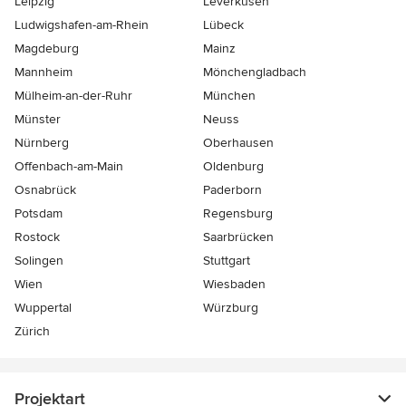
Leipzig
Leverkusen
Ludwigshafen-am-Rhein
Lübeck
Magdeburg
Mainz
Mannheim
Mönchen­gladbach
Mülheim-an-der-Ruhr
München
Münster
Neuss
Nürnberg
Oberhausen
Offenbach-am-Main
Oldenburg
Osnabrück
Paderborn
Potsdam
Regensburg
Rostock
Saarbrücken
Solingen
Stuttgart
Wien
Wiesbaden
Wuppertal
Würzburg
Zürich
Projektart