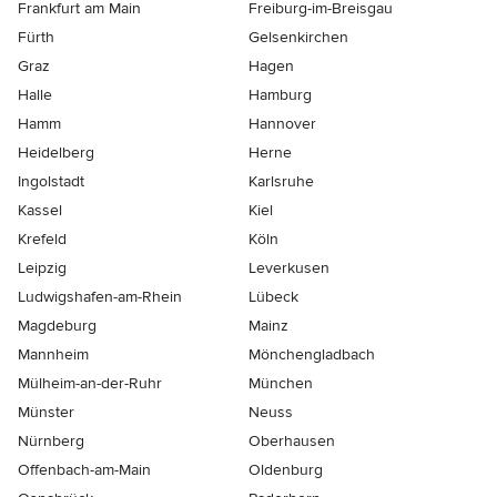
Frankfurt am Main
Freiburg-im-Breisgau
Fürth
Gelsenkirchen
Graz
Hagen
Halle
Hamburg
Hamm
Hannover
Heidelberg
Herne
Ingolstadt
Karlsruhe
Kassel
Kiel
Krefeld
Köln
Leipzig
Leverkusen
Ludwigshafen-am-Rhein
Lübeck
Magdeburg
Mainz
Mannheim
Mönchen­gladbach
Mülheim-an-der-Ruhr
München
Münster
Neuss
Nürnberg
Oberhausen
Offenbach-am-Main
Oldenburg