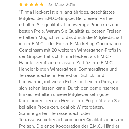
Durchschnittliche
23. März 2016
Bewertung:
“Firma Heckert ist ein langjähriges, geschätztes
5
Mitglied der E.M.C.-Gruppe. Bei diesem Partner
von
erhalten Sie qualitativ hochwertige Produkte zum
5
besten Preis. Warum Sie Qualität zu besten Preisen
Sternen
erhalten? Möglich wird das durch die Mitgliedschaft
in der E.M.C. - der Einkaufs-Marketing-Cooperation.
Gemeinsam mit 20 weiteren Wintergarten-Profis in
der Gruppe, hat sich Firma Heckert als E.M.C.-
Händler zertifizieren lassen. Zertifizierte E.M.C.-
Händler bieten Wintergärten, Sommergärten und
Terrassendächer in Perfektion: Schick, und
hochwertig, mit vielen Extras und einem Preis, der
sich sehen lassen kann. Durch den gemeinsamen
Einkauf erhalten unsere Mitglieder sehr gute
Konditionen bei den Herstellern. So profitieren Sie
bei allen Produkten, egal ob Wintergärten,
Sommergarten, Terrassendach oder
Terrassenschiebedach von hoher Qualität zu besten
Preisen. Die enge Kooperation der E.M.C.-Händler