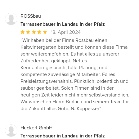
von
5
Sternen
ROSSbau
Terrassenbauer in Landau in der Pfalz
Durchschnittliche
18. April 2024
Bewertung:
“Wir haben bei der Firma Rossbau einen
5
Kaltwintergarten bestellt und können diese Firma
von
sehr weiterempfehlen. Es hat alles zu unserer
5
Zufriedenheit geklappt. Nettes
Sternen
Kennenlerngespräch, tolle Planung, und
kompetente zuverlässige Mitarbeiter. Faires
Preisleistungsverhältnis. Pünktlich, ordentlich und
sauber gearbeitet. Solch Firmen sind in der
heutigen Zeit leider nicht mehr selbstverständlich.
Wir wünschen Herrn Burlacu und seinem Team für
die Zukunft alles Gute. N. Kappesser”
Heckert GmbH
Terrassenbauer in Landau in der Pfalz