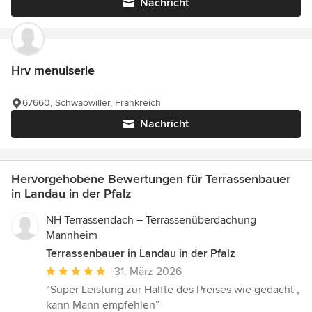
Nachricht
Hrv menuiserie
67660, Schwabwiller, Frankreich
Nachricht
Hervorgehobene Bewertungen für Terrassenbauer
in Landau in der Pfalz
NH Terrassendach – Terrassenüberdachung
Mannheim
Terrassenbauer in Landau in der Pfalz
Durchschnittliche
31. März 2026
Bewertung:
“Super Leistung zur Hälfte des Preises wie gedacht ,
5
kann Mann empfehlen”