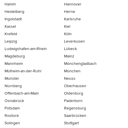
Hamm
Hannover
Heidelberg
Herne
Ingolstadt
Karlsruhe
Kassel
Kiel
Krefeld
Köln
Leipzig
Leverkusen
Ludwigshafen-am-Rhein
Lübeck
Magdeburg
Mainz
Mannheim
Mönchen­gladbach
Mülheim-an-der-Ruhr
München
Münster
Neuss
Nürnberg
Oberhausen
Offenbach-am-Main
Oldenburg
Osnabrück
Paderborn
Potsdam
Regensburg
Rostock
Saarbrücken
Solingen
Stuttgart