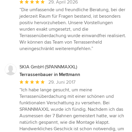
Durchschnittliche
29. April 2026
Bewertung:
“Die umfassende und freundliche Beratung, bei der
5
jederzeit Raum für Fragen bestand, ist besonders
von
positiv hervorzuheben. Unsere Vorstellungen
5
wurden exakt umgesetzt, und die
Sternen
Terrassenüberdachung wurde einwandfrei realisiert.
Wir können das Team von Terrassenheld
uneingeschränkt weiterempfehlen.”
SKIA GmbH (SPANNMAXXL)
Terrassenbauer in Mettmann
Durchschnittliche
29. Juni 2017
Bewertung:
“Ich habe lange gesucht, um meine
5
Terrassenüberdachung mit einer schönen und
von
funktionalen Verschattung zu versehen. Bei
5
SPANNMAXXL wurde ich fündig. Nachdem ich das
Sternen
Ausmessen der 7 Bahnen gemeistert hatte, war ich
natürlich gespannt, wie die Montage klappt.
Handwerkliches Geschick ist schon notwendig, um