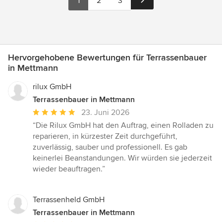
1
2
3
Hervorgehobene Bewertungen für Terrassenbauer
in Mettmann
rilux GmbH
Terrassenbauer in Mettmann
Durchschnittliche
23. Juni 2026
Bewertung:
“Die Rilux GmbH hat den Auftrag, einen Rolladen zu
5
reparieren, in kürzester Zeit durchgeführt,
von
zuverlässig, sauber und professionell. Es gab
5
keinerlei Beanstandungen. Wir würden sie jederzeit
Sternen
wieder beauftragen.”
Terrassenheld GmbH
Terrassenbauer in Mettmann