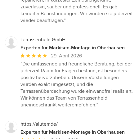
reparieren, in kürzester Zeit durchgeführt,
von
zuverlässig, sauber und professionell. Es gab
5
keinerlei Beanstandungen. Wir würden sie jederzeit
Sternen
wieder beauftragen.”
Terrassenheld GmbH
Experten für Markisen-Montage in Oberhausen
Durchschnittliche
29. April 2026
Bewertung:
“Die umfassende und freundliche Beratung, bei der
5
jederzeit Raum für Fragen bestand, ist besonders
von
positiv hervorzuheben. Unsere Vorstellungen
5
wurden exakt umgesetzt, und die
Sternen
Terrassenüberdachung wurde einwandfrei realisiert.
Wir können das Team von Terrassenheld
uneingeschränkt weiterempfehlen.”
https://aluterr.de/
Experten für Markisen-Montage in Oberhausen