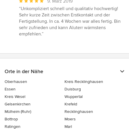
Durchschnittliche
9. März 2019
Bewertung:
“Unkompliziert schnell und qualitativ hochwertig!
5
Sehr kurze Zeit zwischen Erstkontakt und der
von
Fertigstellung. In ca. 4 Wochen war alles fertig. Bin
5
sehr zufrieden und kann Aluterr wärmstens
Sternen
empfehlen.”
Orte in der Nähe
Oberhausen
Kreis Recklinghausen
Essen
Duisburg
Kreis Wesel
Wuppertal
Gelsenkirchen
Krefeld
Mülheim (Ruhr)
Recklinghausen
Bottrop
Moers
Ratingen
Marl