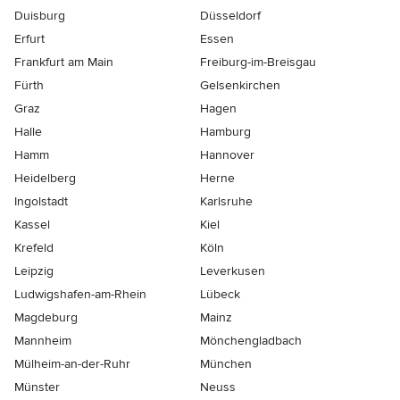
Duisburg
Düsseldorf
Erfurt
Essen
Frankfurt am Main
Freiburg-im-Breisgau
Fürth
Gelsenkirchen
Graz
Hagen
Halle
Hamburg
Hamm
Hannover
Heidelberg
Herne
Ingolstadt
Karlsruhe
Kassel
Kiel
Krefeld
Köln
Leipzig
Leverkusen
Ludwigshafen-am-Rhein
Lübeck
Magdeburg
Mainz
Mannheim
Mönchen­gladbach
Mülheim-an-der-Ruhr
München
Münster
Neuss