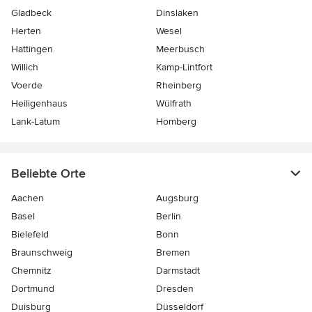
Gladbeck
Dinslaken
Herten
Wesel
Hattingen
Meerbusch
Willich
Kamp-Lintfort
Voerde
Rheinberg
Heiligenhaus
Wülfrath
Lank-Latum
Homberg
Beliebte Orte
Aachen
Augsburg
Basel
Berlin
Bielefeld
Bonn
Braunschweig
Bremen
Chemnitz
Darmstadt
Dortmund
Dresden
Duisburg
Düsseldorf