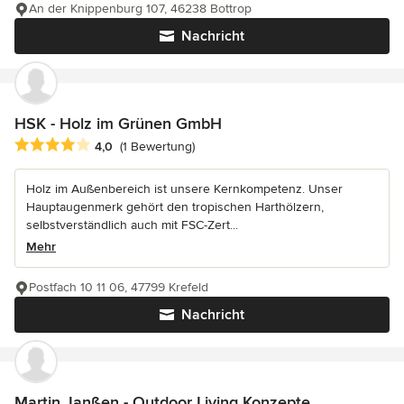
An der Knippenburg 107, 46238 Bottrop
Nachricht
HSK - Holz im Grünen GmbH
Durchschnittliche Bewertung: 4 von 5 Sternen
4,0
(1 Bewertung)
Holz im Außenbereich ist unsere Kernkompetenz. Unser
Hauptaugenmerk gehört den tropischen Harthölzern,
selbstverständlich auch mit FSC-Zert...
Mehr
Postfach 10 11 06, 47799 Krefeld
Nachricht
Martin Janßen - Outdoor Living Konzepte