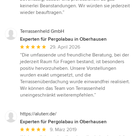
5
keinerlei Beanstandungen. Wir würden sie jederzeit
Sternen
wieder beauftragen.”
Terrassenheld GmbH
Experten für Pergolabau in Oberhausen
Durchschnittliche
29. April 2026
Bewertung:
“Die umfassende und freundliche Beratung, bei der
5
jederzeit Raum für Fragen bestand, ist besonders
von
positiv hervorzuheben. Unsere Vorstellungen
5
wurden exakt umgesetzt, und die
Sternen
Terrassenüberdachung wurde einwandfrei realisiert.
Wir können das Team von Terrassenheld
uneingeschränkt weiterempfehlen.”
https://aluterr.de/
Experten für Pergolabau in Oberhausen
Durchschnittliche
9. März 2019
Bewertung: