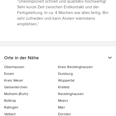
“Unkompliziert schnell und qualitativ hochwertig!
5
Sehr kurze Zeit zwischen Erstkontakt und der
von
Fertigstellung. In ca. 4 Wochen war alles fertig. Bin
5
sehr zufrieden und kann Aluterr wärmstens
Sternen
empfehlen.”
Orte in der Nähe
Oberhausen
Kreis Recklinghausen
Essen
Duisburg
Kreis Wesel
Wuppertal
Gelsenkirchen
Krefeld
Mülheim (Ruhr)
Recklinghausen
Bottrop
Moers
Ratingen
Marl
Velbert
Dorsten