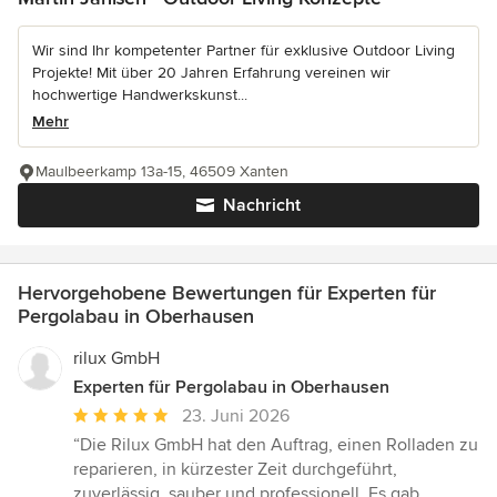
Wir sind Ihr kompetenter Partner für exklusive Outdoor Living
Projekte! Mit über 20 Jahren Erfahrung vereinen wir
hochwertige Handwerkskunst...
Mehr
Maulbeerkamp 13a-15, 46509 Xanten
Nachricht
Hervorgehobene Bewertungen für Experten für
Pergolabau in Oberhausen
rilux GmbH
Experten für Pergolabau in Oberhausen
Durchschnittliche
23. Juni 2026
Bewertung:
“Die Rilux GmbH hat den Auftrag, einen Rolladen zu
5
reparieren, in kürzester Zeit durchgeführt,
von
zuverlässig, sauber und professionell. Es gab