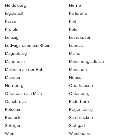
Heidelberg
Herne
Ingolstadt
Karlsruhe
Kassel
Kiel
Krefeld
Köln
Leipzig
Leverkusen
Ludwigshafen-am-Rhein
Lübeck
Magdeburg
Mainz
Mannheim
Mönchen­gladbach
Mülheim-an-der-Ruhr
München
Münster
Neuss
Nürnberg
Oberhausen
Offenbach-am-Main
Oldenburg
Osnabrück
Paderborn
Potsdam
Regensburg
Rostock
Saarbrücken
Solingen
Stuttgart
Wien
Wiesbaden