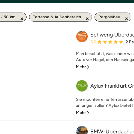
 / 50 km
Terrasse & Außenbereich
Pergolabau
Schweng Überda
Durchschnittliche Bewe
5,0
2 B
Man beschützt, was einem wicht
Auto vor Hagel, den Hauseingan
Mehr
Aylux Frankfurt 
Sie möchten eine Terrassenübe
anfangen sollen? Aylux bietet I
Mehr
EMW-Überdachu