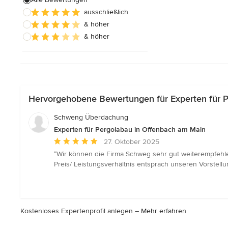
Alle anzeigen
ausschließlich
& höher
& höher
Hervorgehobene Bewertungen für Experten für 
Schweng Überdachung
Experten für Pergolabau in Offenbach am Main
Durchschnittliche
27. Oktober 2025
Bewertung:
“Wir können die Firma Schweg sehr gut weiterempfehle
5
Preis/ Leistungsverhältnis entsprach unseren Vorstellu
von
5
Sternen
Kostenloses Expertenprofil anlegen –
Mehr erfahren