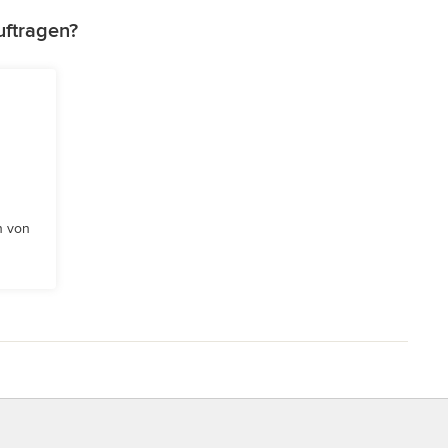
uftragen?
n von