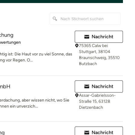
chung
Nachricht
rtung: 5 von 5 Sternen
ewertungen
75365 Calw bei
Stuttgart, 38104
ig ist: Die Haut vor zu viel Sonne, das
Braunschweig, 35510
g vor Regen. O...
Butzbach
GmbH
Nachricht
Assar-Gabrielsson-
rdachung, aber wissen nicht, wo Sie
Straße 15, 63128
hnen ein unverzich...
Dietzenbach
ng
Nachricht