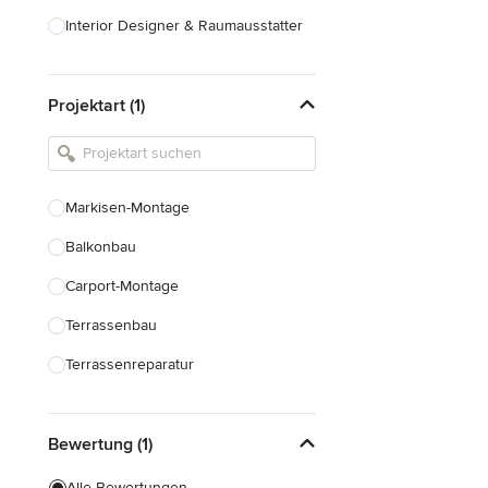
Interior Designer & Raumausstatter
Küchenplanung
Projektart (1)
Landschaftsarchitekten
Armaturen & Sanitärbedarf
Beleuchtung
Markisen-Montage
Einbauschränke
Balkonbau
Alle anzeigen
Carport-Montage
Terrassenbau
Terrassenreparatur
Pergolabau
Bewertung (1)
Terrassenüberdachung Bau
Alle Bewertungen