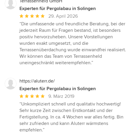
Terrassenheld GmbH
Experten für Pergolabau in Solingen
Durchschnittliche
29. April 2026
Bewertung:
“Die umfassende und freundliche Beratung, bei der
5
jederzeit Raum für Fragen bestand, ist besonders
von
positiv hervorzuheben. Unsere Vorstellungen
5
wurden exakt umgesetzt, und die
Sternen
Terrassenüberdachung wurde einwandfrei realisiert.
Wir können das Team von Terrassenheld
uneingeschränkt weiterempfehlen.”
https://aluterr.de/
Experten für Pergolabau in Solingen
Durchschnittliche
9. März 2019
Bewertung:
“Unkompliziert schnell und qualitativ hochwertig!
5
Sehr kurze Zeit zwischen Erstkontakt und der
von
Fertigstellung. In ca. 4 Wochen war alles fertig. Bin
5
sehr zufrieden und kann Aluterr wärmstens
Sternen
empfehlen.”