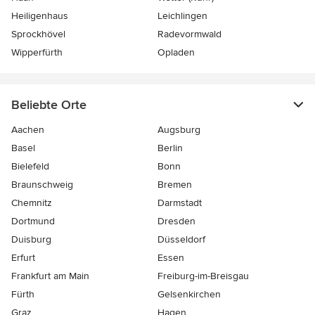
Heiligenhaus
Leichlingen
Sprockhövel
Radevormwald
Wipperfürth
Opladen
Beliebte Orte
Aachen
Augsburg
Basel
Berlin
Bielefeld
Bonn
Braunschweig
Bremen
Chemnitz
Darmstadt
Dortmund
Dresden
Duisburg
Düsseldorf
Erfurt
Essen
Frankfurt am Main
Freiburg-im-Breisgau
Fürth
Gelsenkirchen
Graz
Hagen