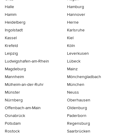
Halle
Hamburg
Hamm
Hannover
Heidelberg
Herne
Ingolstadt
Karlsruhe
Kassel
Kiel
Krefeld
Köln
Leipzig
Leverkusen
Ludwigshafen-am-Rhein
Lübeck
Magdeburg
Mainz
Mannheim
Mönchen­gladbach
Mülheim-an-der-Ruhr
München
Münster
Neuss
Nürnberg
Oberhausen
Offenbach-am-Main
Oldenburg
Osnabrück
Paderborn
Potsdam
Regensburg
Rostock
Saarbrücken