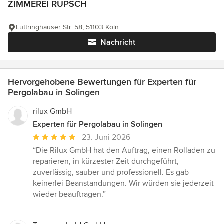
ZIMMEREI RUPSCH
Lüttringhauser Str. 58, 51103 Köln
Nachricht
Hervorgehobene Bewertungen für Experten für
Pergolabau in Solingen
rilux GmbH
Experten für Pergolabau in Solingen
Durchschnittliche
23. Juni 2026
Bewertung:
“Die Rilux GmbH hat den Auftrag, einen Rolladen zu
5
reparieren, in kürzester Zeit durchgeführt,
von
zuverlässig, sauber und professionell. Es gab
5
keinerlei Beanstandungen. Wir würden sie jederzeit
Sternen
wieder beauftragen.”