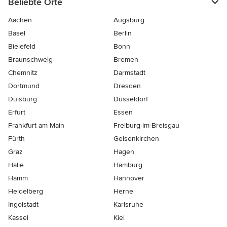
Beliebte Orte
Aachen
Augsburg
Basel
Berlin
Bielefeld
Bonn
Braunschweig
Bremen
Chemnitz
Darmstadt
Dortmund
Dresden
Duisburg
Düsseldorf
Erfurt
Essen
Frankfurt am Main
Freiburg-im-Breisgau
Fürth
Gelsenkirchen
Graz
Hagen
Halle
Hamburg
Hamm
Hannover
Heidelberg
Herne
Ingolstadt
Karlsruhe
Kassel
Kiel