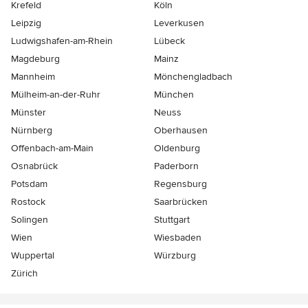
Krefeld
Köln
Leipzig
Leverkusen
Ludwigshafen-am-Rhein
Lübeck
Magdeburg
Mainz
Mannheim
Mönchen­gladbach
Mülheim-an-der-Ruhr
München
Münster
Neuss
Nürnberg
Oberhausen
Offenbach-am-Main
Oldenburg
Osnabrück
Paderborn
Potsdam
Regensburg
Rostock
Saarbrücken
Solingen
Stuttgart
Wien
Wiesbaden
Wuppertal
Würzburg
Zürich