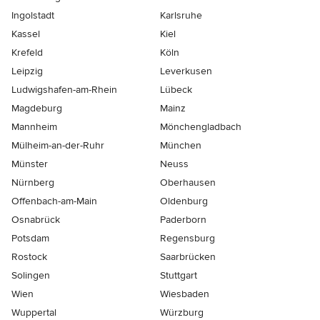
Ingolstadt
Karlsruhe
Kassel
Kiel
Krefeld
Köln
Leipzig
Leverkusen
Ludwigshafen-am-Rhein
Lübeck
Magdeburg
Mainz
Mannheim
Mönchen­gladbach
Mülheim-an-der-Ruhr
München
Münster
Neuss
Nürnberg
Oberhausen
Offenbach-am-Main
Oldenburg
Osnabrück
Paderborn
Potsdam
Regensburg
Rostock
Saarbrücken
Solingen
Stuttgart
Wien
Wiesbaden
Wuppertal
Würzburg