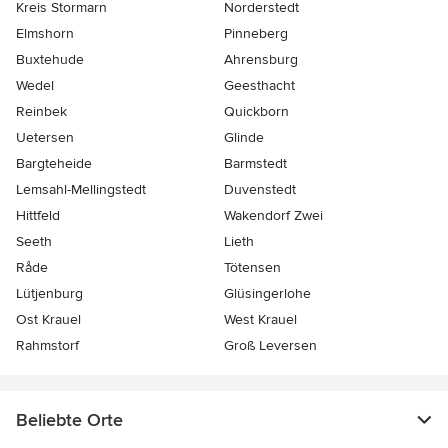
Kreis Stormarn
Norderstedt
Elmshorn
Pinneberg
Buxtehude
Ahrensburg
Wedel
Geesthacht
Reinbek
Quickborn
Uetersen
Glinde
Bargteheide
Barmstedt
Lemsahl-Mellingstedt
Duvenstedt
Hittfeld
Wakendorf Zwei
Seeth
Lieth
Råde
Tötensen
Lütjenburg
Glüsingerlohe
Ost Krauel
West Krauel
Rahmstorf
Groß Leversen
Beliebte Orte