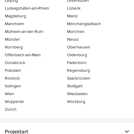
Leipzig
Leverkusen
Ludwigshafen-am-Rhein
Lübeck
Magdeburg
Mainz
Mannheim
Mönchen­gladbach
Mülheim-an-der-Ruhr
München
Münster
Neuss
Nürnberg
Oberhausen
Offenbach-am-Main
Oldenburg
Osnabrück
Paderborn
Potsdam
Regensburg
Rostock
Saarbrücken
Solingen
Stuttgart
Wien
Wiesbaden
Wuppertal
Würzburg
Zürich
Projektart