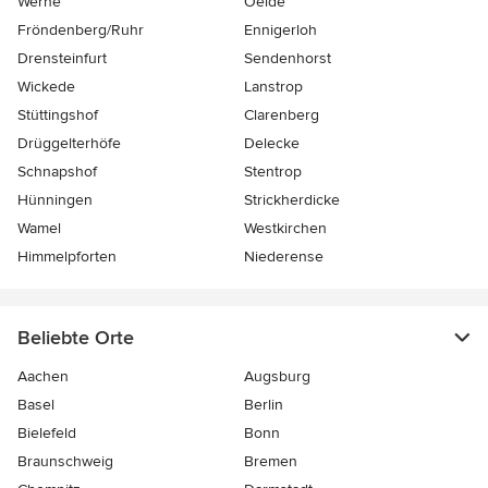
Werne
Oelde
Fröndenberg/Ruhr
Ennigerloh
Drensteinfurt
Sendenhorst
Wickede
Lanstrop
Stüttingshof
Clarenberg
Drüggelterhöfe
Delecke
Schnapshof
Stentrop
Hünningen
Strickherdicke
Wamel
Westkirchen
Himmelpforten
Niederense
Beliebte Orte
Aachen
Augsburg
Basel
Berlin
Bielefeld
Bonn
Braunschweig
Bremen