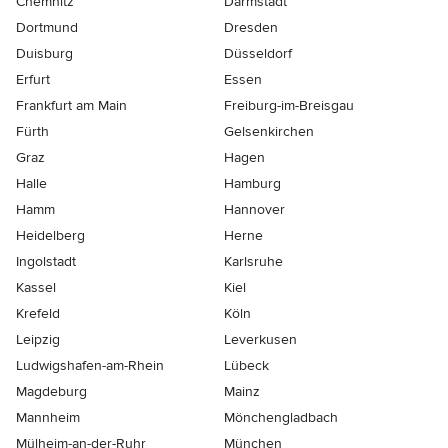
Chemnitz
Darmstadt
Dortmund
Dresden
Duisburg
Düsseldorf
Erfurt
Essen
Frankfurt am Main
Freiburg-im-Breisgau
Fürth
Gelsenkirchen
Graz
Hagen
Halle
Hamburg
Hamm
Hannover
Heidelberg
Herne
Ingolstadt
Karlsruhe
Kassel
Kiel
Krefeld
Köln
Leipzig
Leverkusen
Ludwigshafen-am-Rhein
Lübeck
Magdeburg
Mainz
Mannheim
Mönchen­gladbach
Mülheim-an-der-Ruhr
München