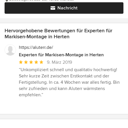
Nachricht
Hervorgehobene Bewertungen für Experten für
Markisen-Montage in Herten
https://aluterr.de/
Experten für Markisen-Montage in Herten
Durchschnittliche
9. März 2019
Bewertung:
“Unkompliziert schnell und qualitativ hochwertig!
5
Sehr kurze Zeit zwischen Erstkontakt und der
von
Fertigstellung. In ca. 4 Wochen war alles fertig. Bin
5
sehr zufrieden und kann Aluterr wärmstens
Sternen
empfehlen.”