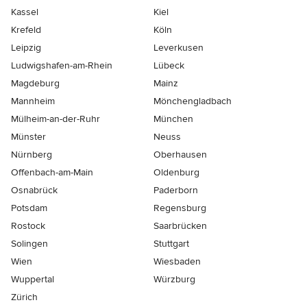
Kassel
Kiel
Krefeld
Köln
Leipzig
Leverkusen
Ludwigshafen-am-Rhein
Lübeck
Magdeburg
Mainz
Mannheim
Mönchen­gladbach
Mülheim-an-der-Ruhr
München
Münster
Neuss
Nürnberg
Oberhausen
Offenbach-am-Main
Oldenburg
Osnabrück
Paderborn
Potsdam
Regensburg
Rostock
Saarbrücken
Solingen
Stuttgart
Wien
Wiesbaden
Wuppertal
Würzburg
Zürich