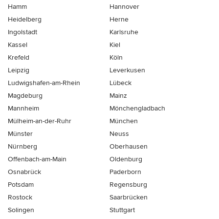
Hamm
Hannover
Heidelberg
Herne
Ingolstadt
Karlsruhe
Kassel
Kiel
Krefeld
Köln
Leipzig
Leverkusen
Ludwigshafen-am-Rhein
Lübeck
Magdeburg
Mainz
Mannheim
Mönchen­gladbach
Mülheim-an-der-Ruhr
München
Münster
Neuss
Nürnberg
Oberhausen
Offenbach-am-Main
Oldenburg
Osnabrück
Paderborn
Potsdam
Regensburg
Rostock
Saarbrücken
Solingen
Stuttgart