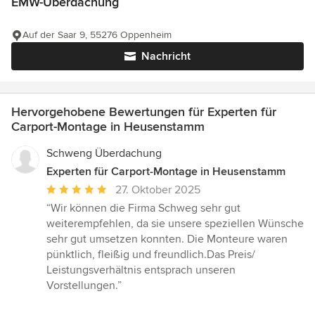
EMW-Überdachung
Auf der Saar 9, 55276 Oppenheim
Nachricht
Hervorgehobene Bewertungen für Experten für
Carport-Montage in Heusenstamm
Schweng Überdachung
Experten für Carport-Montage in Heusenstamm
Durchschnittliche
27. Oktober 2025
Bewertung:
“Wir können die Firma Schweg sehr gut
5
weiterempfehlen, da sie unsere speziellen Wünsche
von
sehr gut umsetzen konnten. Die Monteure waren
5
pünktlich, fleißig und freundlich.Das Preis/
Sternen
Leistungsverhältnis entsprach unseren
Vorstellungen.”