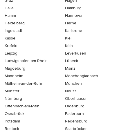
Graz
Hagen
Halle
Hamburg
Hamm
Hannover
Heidelberg
Herne
Ingolstadt
Karlsruhe
Kassel
Kiel
Krefeld
Köln
Leipzig
Leverkusen
Ludwigshafen-am-Rhein
Lübeck
Magdeburg
Mainz
Mannheim
Mönchen­gladbach
Mülheim-an-der-Ruhr
München
Münster
Neuss
Nürnberg
Oberhausen
Offenbach-am-Main
Oldenburg
Osnabrück
Paderborn
Potsdam
Regensburg
Rostock
Saarbrücken