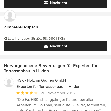
Nachricht
Zimmerei Rupsch
Lüttringhauser Straße, 58, 51103 Köln
Nachricht
Hervorgehobene Bewertungen für Experten für
Terrassenbau in Hilden
HSK - Holz im Grünen GmbH
Experten für Terrassenbau in Hilden
Durchschnittliche
20. November 2015
Bewertung:
“Die Fa. HSK ist langjähriger Partner bei allen
4
Arbeiten im Holzbau, sehr gute Qualität, termintreu,
von
gute Beratung bei Fragen rund um den Holzbau”