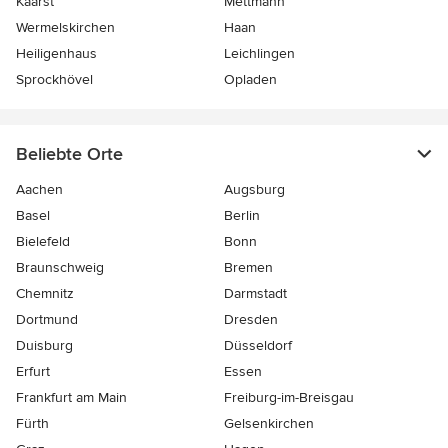
Kaarst
Mettmann
Wermelskirchen
Haan
Heiligenhaus
Leichlingen
Sprockhövel
Opladen
Beliebte Orte
Aachen
Augsburg
Basel
Berlin
Bielefeld
Bonn
Braunschweig
Bremen
Chemnitz
Darmstadt
Dortmund
Dresden
Duisburg
Düsseldorf
Erfurt
Essen
Frankfurt am Main
Freiburg-im-Breisgau
Fürth
Gelsenkirchen