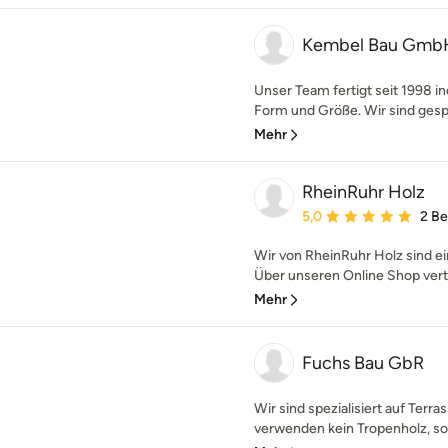
Kembel Bau Gmb
Unser Team fertigt seit 1998 in
Form und Größe. Wir sind gespan
Mehr
RheinRuhr Holz
Durchschnittliche Bewe
5,0
2 B
Wir von RheinRuhr Holz sind e
Über unseren Online Shop vertr
Mehr
Fuchs Bau GbR
Wir sind spezialisiert auf Terr
verwenden kein Tropenholz, so