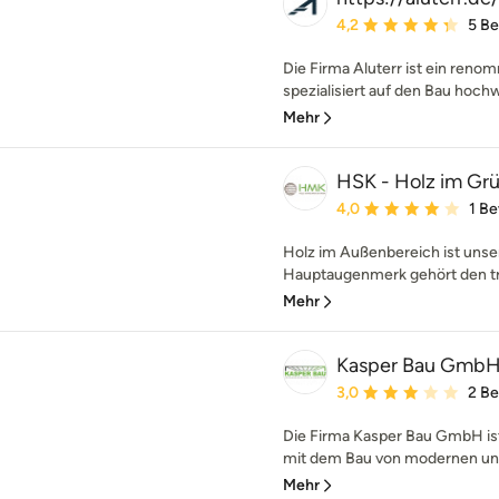
Durchschnittliche Bewe
4,2
5 B
Die Firma Aluterr ist ein ren
spezialisiert auf den Bau hoch
Mehr
HSK - Holz im G
Durchschnittliche Bewe
4,0
1 B
Holz im Außenbereich ist uns
Hauptaugenmerk gehört den tro
Mehr
Kasper Bau Gmb
Durchschnittliche Bewe
3,0
2 B
Die Firma Kasper Bau GmbH is
mit dem Bau von modernen und 
Mehr