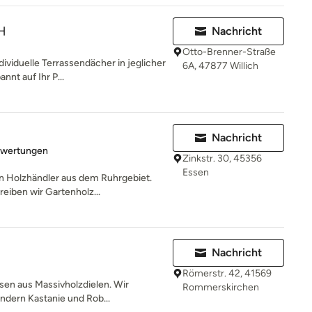
H
Nachricht
Otto-Brenner-Straße
dividuelle Terrassendächer in jeglicher
6A, 47877 Willich
nt auf Ihr P...
Nachricht
rtung: 5 von 5 Sternen
ewertungen
Zinkstr. 30, 45356
Essen
in Holzhändler aus dem Ruhrgebiet.
eiben wir Gartenholz...
Nachricht
Römerstr. 42, 41569
assen aus Massivholzdielen. Wir
Rommerskirchen
ndern Kastanie und Rob...