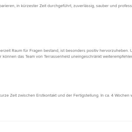
arieren, in kürzester Zeit durchgeführt, zuverlässig, sauber und profes
derzeit Raum für Fragen bestand, ist besonders positiv hervorzuheben.
ir können das Team von Terrassenheld uneingeschränkt weiterempfehlen
kurze Zeit zwischen Erstkontakt und der Fertigstellung. In ca. 4 Wochen w