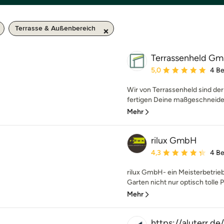
Terrasse & Außenbereich
Terrassenheld G
Durchschnittliche Bewe
5,0
4 B
Wir von Terrassenheld sind d
fertigen Deine maßgeschneider
Mehr
rilux GmbH
Durchschnittliche Bewe
4,3
4 B
rilux GmbH- ein Meisterbetrieb
Garten nicht nur optisch tolle P
Mehr
https://aluterr.de/