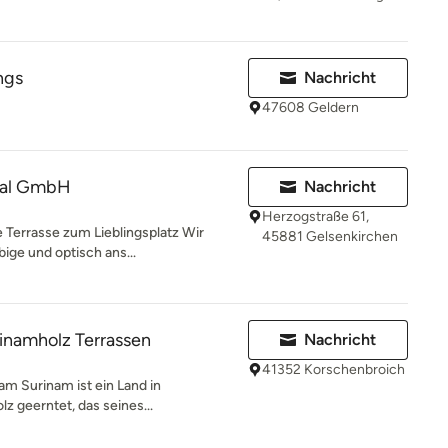
ngs
Nachricht
47608 Geldern
onal GmbH
Nachricht
Herzogstraße 61,
 Terrasse zum Lieblingsplatz Wir
45881 Gelsenkirchen
ige und optisch ans...
inamholz Terrassen
Nachricht
41352 Korschenbroich
am Surinam ist ein Land in
lz geerntet, das seines...