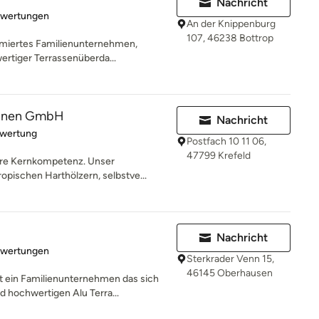
Nachricht
rtung: 4.2 von 5 Sternen
ewertungen
An der Knippenburg
107, 46238 Bottrop
ommiertes Familienunternehmen,
wertiger Terrassenüberda...
rünen GmbH
Nachricht
rtung: 4 von 5 Sternen
ewertung
Postfach 10 11 06,
47799 Krefeld
ere Kernkompetenz. Unser
pischen Harthölzern, selbstve...
H
Nachricht
rtung: 3 von 5 Sternen
ewertungen
Sterkrader Venn 15,
46145 Oberhausen
t ein Familienunternehmen das sich
hochwertigen Alu Terra...