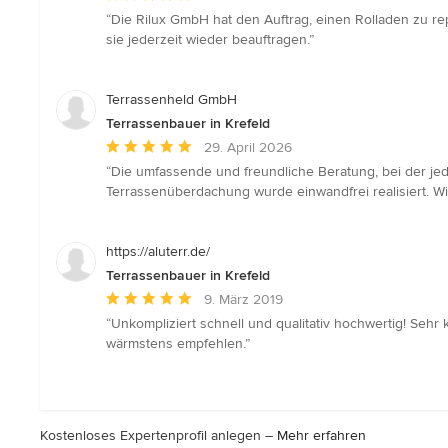
Bewertung:
“Die Rilux GmbH hat den Auftrag, einen Rolladen zu rep
5
sie jederzeit wieder beauftragen.”
von
5
Sternen
Terrassenheld GmbH
Terrassenbauer in Krefeld
Durchschnittliche
29. April 2026
Bewertung:
“Die umfassende und freundliche Beratung, bei der je
5
Terrassenüberdachung wurde einwandfrei realisiert. W
von
5
Sternen
https://aluterr.de/
Terrassenbauer in Krefeld
Durchschnittliche
9. März 2019
Bewertung:
“Unkompliziert schnell und qualitativ hochwertig! Sehr 
5
wärmstens empfehlen.”
von
5
Sternen
Kostenloses Expertenprofil anlegen –
Mehr erfahren