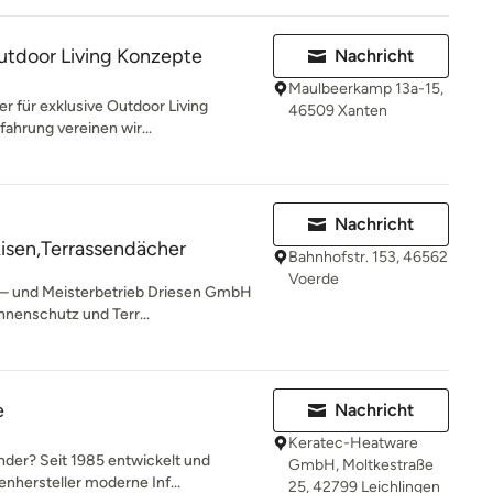
utdoor Living Konzepte
Nachricht
Maulbeerkamp 13a-15,
er für exklusive Outdoor Living
46509 Xanten
fahrung vereinen wir...
Nachricht
isen,Terrassendächer
Bahnhofstr. 153, 46562
Voerde
en – und Meisterbetrieb Driesen GmbH
nenschutz und Terr...
e
Nachricht
Keratec-Heatware
inder? Seit 1985 entwickelt und
GmbH, Moltkestraße
hersteller moderne Inf...
25, 42799 Leichlingen