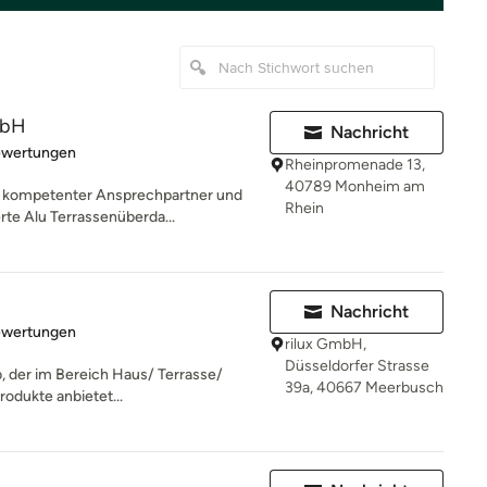
mbH
Nachricht
rtung: 5 von 5 Sternen
ewertungen
Rheinpromenade 13,
40789 Monheim am
er kompetenter Ansprechpartner und
Rhein
te Alu Terrassenüberda...
Nachricht
rtung: 4.3 von 5 Sternen
ewertungen
rilux GmbH,
Düsseldorfer Strasse
, der im Bereich Haus/ Terrasse/
39a, 40667 Meerbusch
rodukte anbietet...