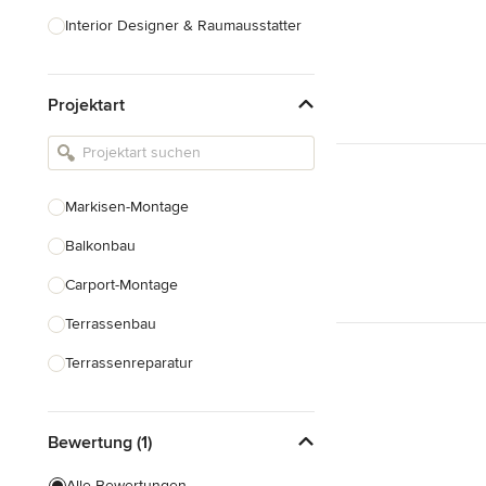
Interior Designer & Raumausstatter
Küchenplanung
Projektart
Landschaftsarchitekten
Armaturen & Sanitärbedarf
Beleuchtung
Markisen-Montage
Einbauschränke
Balkonbau
Alle anzeigen
Carport-Montage
Terrassenbau
Terrassenreparatur
Pergolabau
Bewertung (1)
Dachterrassenbau
Terrassenüberdachung Bau
Alle Bewertungen