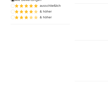
ausschließlich
Alle anzeigen
& höher
& höher