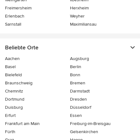
Freimersheim
Herxheim
Erlenbach
Weyher
Sarnstall
Maximiliansau
Beliebte Orte
Aachen
Augsburg
Basel
Berlin
Bielefeld
Bonn
Braunschweig
Bremen
Chemnitz
Darmstadt
Dortmund
Dresden
Duisburg
Düsseldorf
Erfurt
Essen
Frankfurt am Main
Freiburg-im-Breisgau
Fürth
Gelsenkirchen
Graz
Hagen