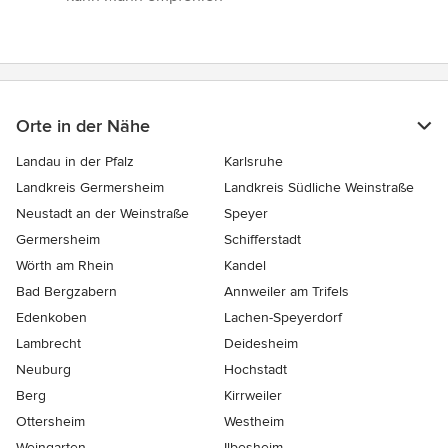
von
5
Sternen
Orte in der Nähe
Landau in der Pfalz
Karlsruhe
Landkreis Germersheim
Landkreis Südliche Weinstraße
Neustadt an der Weinstraße
Speyer
Germersheim
Schifferstadt
Wörth am Rhein
Kandel
Bad Bergzabern
Annweiler am Trifels
Edenkoben
Lachen-Speyerdorf
Lambrecht
Deidesheim
Neuburg
Hochstadt
Berg
Kirrweiler
Ottersheim
Westheim
Weingarten
Ilbesheim