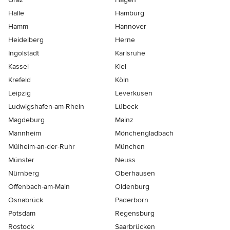
Halle
Hamburg
Hamm
Hannover
Heidelberg
Herne
Ingolstadt
Karlsruhe
Kassel
Kiel
Krefeld
Köln
Leipzig
Leverkusen
Ludwigshafen-am-Rhein
Lübeck
Magdeburg
Mainz
Mannheim
Mönchen­gladbach
Mülheim-an-der-Ruhr
München
Münster
Neuss
Nürnberg
Oberhausen
Offenbach-am-Main
Oldenburg
Osnabrück
Paderborn
Potsdam
Regensburg
Rostock
Saarbrücken