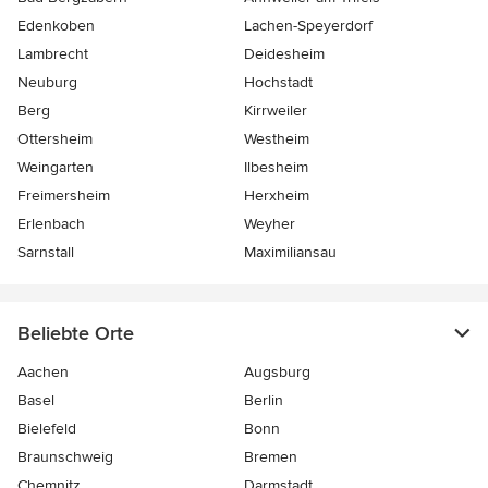
Edenkoben
Lachen-Speyerdorf
Lambrecht
Deidesheim
Neuburg
Hochstadt
Berg
Kirrweiler
Ottersheim
Westheim
Weingarten
Ilbesheim
Freimersheim
Herxheim
Erlenbach
Weyher
Sarnstall
Maximiliansau
Beliebte Orte
Aachen
Augsburg
Basel
Berlin
Bielefeld
Bonn
Braunschweig
Bremen
Chemnitz
Darmstadt