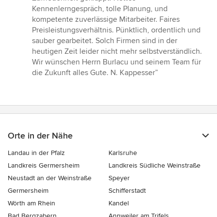
Sternen
Kennenlerngespräch, tolle Planung, und
kompetente zuverlässige Mitarbeiter. Faires
Preisleistungsverhältnis. Pünktlich, ordentlich und
sauber gearbeitet. Solch Firmen sind in der
heutigen Zeit leider nicht mehr selbstverständlich.
Wir wünschen Herrn Burlacu und seinem Team für
die Zukunft alles Gute. N. Kappesser”
Orte in der Nähe
Landau in der Pfalz
Karlsruhe
Landkreis Germersheim
Landkreis Südliche Weinstraße
Neustadt an der Weinstraße
Speyer
Germersheim
Schifferstadt
Wörth am Rhein
Kandel
Bad Bergzabern
Annweiler am Trifels