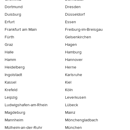
Dortmund
Dresden
Duisburg
Düsseldorf
Erfurt
Essen
Frankfurt am Main
Freiburg-im-Breisgau
Fürth
Gelsenkirchen
Graz
Hagen
Halle
Hamburg
Hamm
Hannover
Heidelberg
Herne
Ingolstadt
Karlsruhe
Kassel
Kiel
Krefeld
Köln
Leipzig
Leverkusen
Ludwigshafen-am-Rhein
Lübeck
Magdeburg
Mainz
Mannheim
Mönchen­gladbach
Mülheim-an-der-Ruhr
München