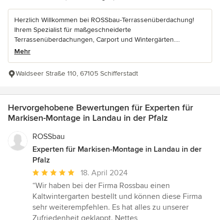
Herzlich Willkommen bei ROSSbau-Terrassenüberdachung!
Ihrem Spezialist für maßgeschneiderte
Terrassenüberdachungen, Carport und Wintergärten....
Mehr
Waldseer Straße 110, 67105 Schifferstadt
Hervorgehobene Bewertungen für Experten für
Markisen-Montage in Landau in der Pfalz
ROSSbau
Experten für Markisen-Montage in Landau in der
Pfalz
Durchschnittliche
18. April 2024
Bewertung:
“Wir haben bei der Firma Rossbau einen
5
Kaltwintergarten bestellt und können diese Firma
von
sehr weiterempfehlen. Es hat alles zu unserer
5
Zufriedenheit geklappt. Nettes