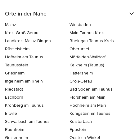
Orte in der Nähe
Mainz
Wiesbaden
Kreis Groß-Gerau
Main-Taunus-Kreis
Landkreis Mainz-Bingen
Rheingau-Taunus-Kreis
Rüsselsheim
Oberursel
Hofheim am Taunus
Mörfelden-Walldorf
Taunusstein
Kelkheim (Taunus)
Griesheim
Hattersheim
Ingelheim am Rhein
Groß-Gerau
Riedstadt
Bad Soden am Taunus
Eschborn
Flörsheim am Main
Kronberg im Taunus
Hochheim am Main
Eltville
Königstein im Taunus
Schwalbach am Taunus
Kelsterbach
Raunheim
Eppstein
Geisenheim
Oestrich-Winkel