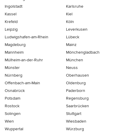
Ingolstadt
Karlsruhe
Kassel
Kiel
Krefeld
Köln
Leipzig
Leverkusen
Ludwigshafen-am-Rhein
Lübeck
Magdeburg
Mainz
Mannheim
Mönchen­gladbach
Mülheim-an-der-Ruhr
München
Münster
Neuss
Nürnberg
Oberhausen
Offenbach-am-Main
Oldenburg
Osnabrück
Paderborn
Potsdam
Regensburg
Rostock
Saarbrücken
Solingen
Stuttgart
Wien
Wiesbaden
Wuppertal
Würzburg